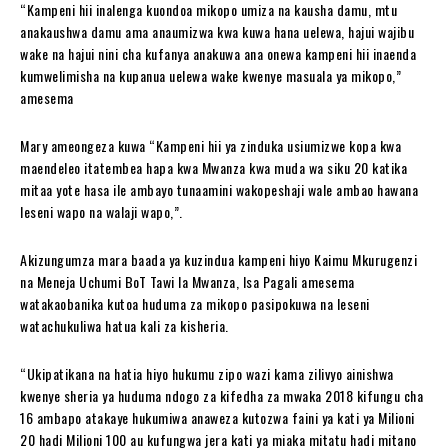
“Kampeni hii inalenga kuondoa mikopo umiza na kausha damu, mtu
anakaushwa damu ama anaumizwa kwa kuwa hana uelewa, hajui wajibu
wake na hajui nini cha kufanya anakuwa ana onewa kampeni hii inaenda
kumwelimisha na kupanua uelewa wake kwenye masuala ya mikopo,”
amesema
Mary ameongeza kuwa “Kampeni hii ya zinduka usiumizwe kopa kwa
maendeleo itatembea hapa kwa Mwanza kwa muda wa siku 20 katika
mitaa yote hasa ile ambayo tunaamini wakopeshaji wale ambao hawana
leseni wapo na walaji wapo,”.
Akizungumza mara baada ya kuzindua kampeni hiyo Kaimu Mkurugenzi
na Meneja Uchumi BoT Tawi la Mwanza, Isa Pagali amesema
watakaobanika kutoa huduma za mikopo pasipokuwa na leseni
watachukuliwa hatua kali za kisheria.
“Ukipatikana na hatia hiyo hukumu zipo wazi kama zilivyo ainishwa
kwenye sheria ya huduma ndogo za kifedha za mwaka 2018 kifungu cha
16 ambapo atakaye hukumiwa anaweza kutozwa faini ya kati ya Milioni
20 hadi Milioni 100 au kufungwa jera kati ya miaka mitatu hadi mitano