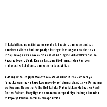
Ili kukabiliana na utitiri wa ongezeko la taasisi za mikopo ambazo
zimekuwa zikitoa huduma pasipo kuzingatia miongozo na sheria za
utoaji mikopo kwa kuweka riba kubwa na zingine kufanyakazi pasipo
kuwa na leseni, Benki Kuu ya Tanzania (BoT) imezindua kampeni
mahususi ya kutokomeza mikopo na taasisi hizo.
Akizungumza leo jijini Mwanza wakati wa uzinduzi wa kampeni ya
‘Zinduka usiumizwe kopa kwa maendeleo’ Meneja Msaidizi wa Usimamizi
wa Huduma Ndogo za Fedha BoT kutoka Makao Makuu Madogo ya Benki
Dar es Salaam, Mary Ngassa amesema kampeni hiyo inalenga kuondoa
mikopo ya kausha damu na mikopo umiza.