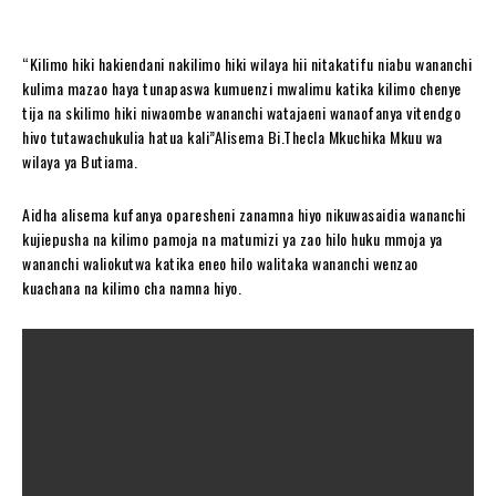
“Kilimo hiki hakiendani nakilimo hiki wilaya hii nitakatifu niabu wananchi
kulima mazao haya tunapaswa kumuenzi mwalimu katika kilimo chenye
tija na skilimo hiki niwaombe wananchi watajaeni wanaofanya vitendgo
hivo tutawachukulia hatua kali”Alisema Bi.Thecla Mkuchika Mkuu wa
wilaya ya Butiama.
Aidha alisema kufanya oparesheni zanamna hiyo nikuwasaidia wananchi
kujiepusha na kilimo pamoja na matumizi ya zao hilo huku mmoja ya
wananchi waliokutwa katika eneo hilo walitaka wananchi wenzao
kuachana na kilimo cha namna hiyo.