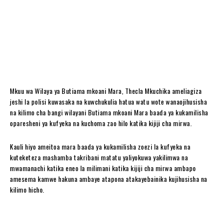
Mkuu wa Wilaya ya Butiama mkoani Mara, Thecla Mkuchika ameliagiza
jeshi la polisi kuwasaka na kuwchukulia hatua watu wote wanaojihusisha
na kilimo cha bangi wilayani Butiama mkoani Mara baada ya kukamilisha
oparesheni ya kufyeka na kuchoma zao hilo katika kijiji cha mirwa.
Kauli hiyo ameitoa mara baada ya kukamilisha zoezi la kufyeka na
kuteketeza mashamba takribani matatu yaliyokuwa yakilimwa na
mwamanachi katika eneo la milimani katika kijiji cha mirwa ambapo
amesema kamwe hakuna ambaye atapona atakayebainika kujihusisha na
kilimo hicho.