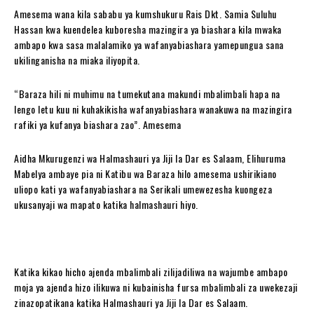
Amesema wana kila sababu ya kumshukuru Rais Dkt. Samia Suluhu
Hassan kwa kuendelea kuboresha mazingira ya biashara kila mwaka
ambapo kwa sasa malalamiko ya wafanyabiashara yamepungua sana
ukilinganisha na miaka iliyopita.
“Baraza hili ni muhimu na tumekutana makundi mbalimbali hapa na
lengo letu kuu ni kuhakikisha wafanyabiashara wanakuwa na mazingira
rafiki ya kufanya biashara zao”. Amesema
Aidha Mkurugenzi wa Halmashauri ya Jiji la Dar es Salaam, Elihuruma
Mabelya ambaye pia ni Katibu wa Baraza hilo amesema ushirikiano
uliopo kati ya wafanyabiashara na Serikali umewezesha kuongeza
ukusanyaji wa mapato katika halmashauri hiyo.
Katika kikao hicho ajenda mbalimbali zilijadiliwa na wajumbe ambapo
moja ya ajenda hizo ilikuwa ni kubainisha fursa mbalimbali za uwekezaji
zinazopatikana katika Halmashauri ya Jiji la Dar es Salaam.