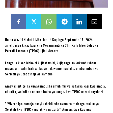
Naibu Waziri Nishati, Mhe. Judith Kapinga Septemba 17, 2024
amefungua kikao kazi cha Menejimenti ya Shirika la Maendeleo ya
Petroli Tanzania (TPDC) Jijini Mwanza.
Lengo la kikao hicho ni kujitathmini, kujipanga na kukumbushana
masuala mbalimbali ya Taasisi, ikiwemo maelekezo mbalimbali ya
Serikali ya uendeshaji wa kampuni.
Amewasisitize na kuwakumbusha umuhimu wa kufanya kazi kwa umoja,
ubunifu, weledi na upendo baina ya uongozi wa TPDC na wafanyakazi.
” Wizara ipo pamoja nanyi kuhakikisha azma na malengo makuu ya
Serikali kwa TPDC yanafikiwa na zaidi”, Amesisitiza Kapinga.