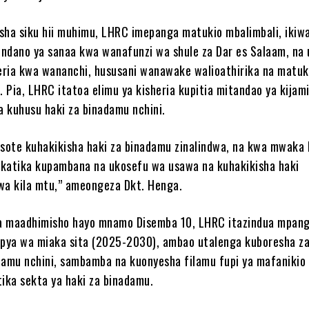
sha siku hii muhimu, LHRC imepanga matukio mbalimbali, ikiwa
ndano ya sanaa kwa wanafunzi wa shule za Dar es Salaam, na 
ria kwa wananchi, hususani wanawake walioathirika na matuk
. Pia, LHRC itatoa elimu ya kisheria kupitia mitandao ya kijamii
 kuhusu haki za binadamu nchini.
 sote kuhakikisha haki za binadamu zinalindwa, na kwa mwaka 
i katika kupambana na ukosefu wa usawa na kuhakikisha haki
wa kila mtu,” ameongeza Dkt. Henga.
ha maadhimisho hayo mnamo Disemba 10, LHRC itazindua mpan
ya wa miaka sita (2025-2030), ambao utalenga kuboresha zai
damu nchini, sambamba na kuonyesha filamu fupi ya mafanikio
atika sekta ya haki za binadamu.