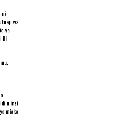
 ni
utoaji wa
io ya
 ili
huu,
go
di ulinzi
 ya miaka