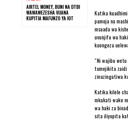
AIRTEL MONEY, BUNI NA DTBI
WAWAWEZESHA VIJANA
Katika kuadhimi
KUPITIA MAFUNZO YA IOT
pamoja na mashi
msaada wa kishe
uvunjifu wa haki
kuongeza uelewa
“Ni wajibu wetu
tumejikita zaid
zinazingatiwa k
Katika kilele c
mkakati wake mp
wa haki za bina
sita iliyopita k