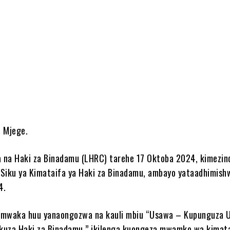
e
 Mjege.
a na Haki za Binadamu (LHRC) tarehe 17 Oktoba 2024, kimezin
Siku ya Kimataifa ya Haki za Binadamu, ambayo yataadhimish
4.
 mwaka huu yanaongozwa na kauli mbiu “Usawa – Kupunguza 
kuza Haki za Binadamu,” ikilenga kuongeza mwamko wa kimat