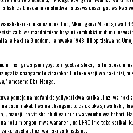
sha haki za binadamu zinalindwa na usawa unazingatiwa kwa w
wanahabari kuhusu uzinduzi huo, Mkurugenzi Mtendaji wa LHR
sisitiza kuwa maadhimisho haya ni kumbukizi muhimu inayozi
aifa la Haki za Binadamu la mwaka 1948, lililopitishwa na Umo
mu ni msingi wa jamii yoyote iliyostaarabika, na tunapoadhimis
uzingatia changamoto zinazokabili utekelezaji wa haki hizi, hu
wa,” amesema Dkt. Henga.
uwa pamoja na mafanikio yaliyoafikiwa katika ulinzi wa haki 
nia bado inakabiliwa na changamoto za ukiukwaji wa haki, ik
aji, mauaji, na vitisho dhidi ya uhuru wa vyombo vya habari. Hal
 na hofu miongoni mwa wananchi, na LHRC imeitaka serikali 
 ya kurejesha ulinzi wa haki za binadamu.