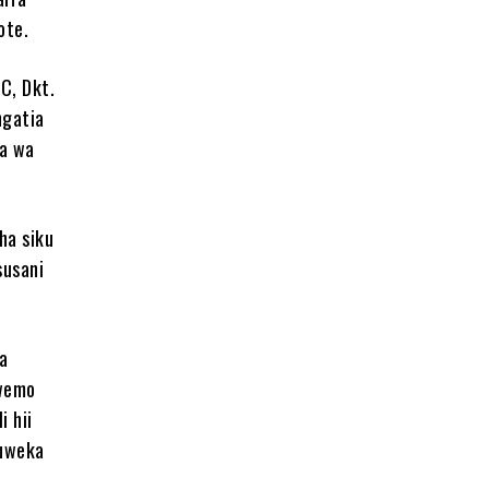
ote.
C, Dkt.
ngatia
ja wa
ha siku
susani
za
iwemo
i hii
kuweka