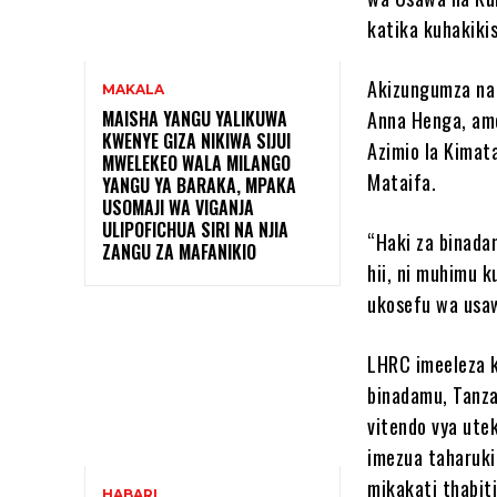
katika kuhakiki
Akizungumza na 
MAKALA
MAISHA YANGU YALIKUWA
Anna Henga, ame
KWENYE GIZA NIKIWA SIJUI
Azimio la Kimat
MWELEKEO WALA MILANGO
Mataifa.
YANGU YA BARAKA, MPAKA
USOMAJI WA VIGANJA
ULIPOFICHUA SIRI NA NJIA
“Haki za binada
ZANGU ZA MAFANIKIO
hii, ni muhimu k
ukosefu wa usa
LHRC imeeleza k
binadamu, Tanza
vitendo vya utek
imezua taharuki
mikakati thabiti
HABARI