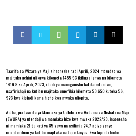
Taarifa za Wizara ya Maji zinaonesha hadi Aprili, 2024 mtandao wa
majitaka nchini ulikuwa kilometa 1455.93 ikilingalishwa na kilometa
1416.9 za Aprili, 2023, idadi ya maunganisho katika mtandao,
usafirishaji na kutibu majitaka umefikia kilometa 58,650 kutoka 56,
923 kwa kipindi kama hicho kwa mwaka uliopita.
Aidha, pia taarifa ya Mamlaka ya Udhibiti wa Huduma za Nishati na Maji
(EWURA) ya utendaji wa mamlaka hizo kwa mwaka 2022/23, inaonesha
ni mamlaka 21 tu kati ya 85 sawa na asilimia 24.7 ndizo zenye
miundombinu ya kutibu majitaka na tope kinyesi kwa kipindi hicho.