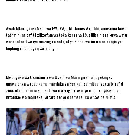
Awali Mkurugenzi Mkuu wa EWURA, Dkt. James Andilile, amesema kuwa
tathmini na tafiti zilizofanywa toka karne ya 19, zilibainisha kuwa watu
wanapokaa kwenye mazingira safi, afya zinakuwa imara na ni njia ya
kujikinga na magonjwa mengi.
Mwongozo wa Usimamizi wa Usafi wa Mazingira na Topekinyesi
unawalenga wadau kama mamlaka za serikali za mitaa, sekta binafsi
zinazotoa huduma ya usafi wa mazingira kwenye maeneo yasiyo na
mtandao wa majitaka, wizara zenye dhamana, RUWASA na NEMC.