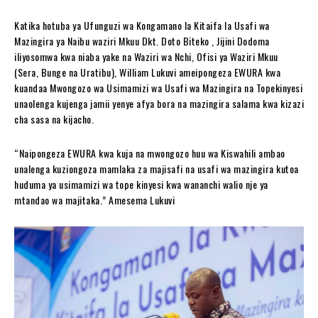
Katika hotuba ya Ufunguzi wa Kongamano la Kitaifa la Usafi wa
Mazingira ya Naibu waziri Mkuu Dkt. Doto Biteko , Jijini Dodoma
iliyosomwa kwa niaba yake na Waziri wa Nchi, Ofisi ya Waziri Mkuu
(Sera, Bunge na Uratibu), William Lukuvi ameipongeza EWURA kwa
kuandaa Mwongozo wa Usimamizi wa Usafi wa Mazingira na Topekinyesi
unaolenga kujenga jamii yenye afya bora na mazingira salama kwa kizazi
cha sasa na kijacho.
“Naipongeza EWURA kwa kuja na mwongozo huu wa Kiswahili ambao
unalenga kuziongoza mamlaka za majisafi na usafi wa mazingira kutoa
huduma ya usimamizi wa tope kinyesi kwa wananchi walio nje ya
mtandao wa majitaka.” Amesema Lukuvi