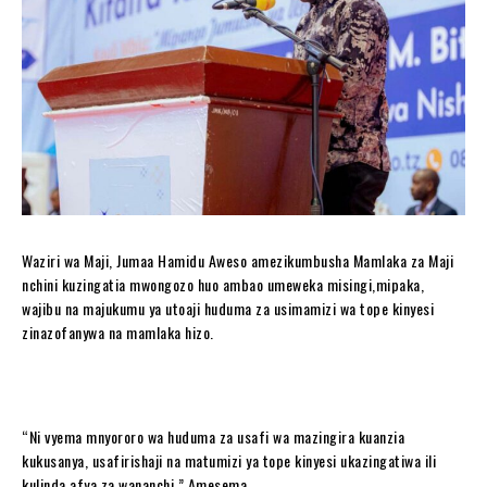
Waziri wa Maji, Jumaa Hamidu Aweso amezikumbusha Mamlaka za Maji
nchini kuzingatia mwongozo huo ambao umeweka misingi,mipaka,
wajibu na majukumu ya utoaji huduma za usimamizi wa tope kinyesi
zinazofanywa na mamlaka hizo.
“Ni vyema mnyororo wa huduma za usafi wa mazingira kuanzia
kukusanya, usafirishaji na matumizi ya tope kinyesi ukazingatiwa ili
kulinda afya za wananchi,” Amesema