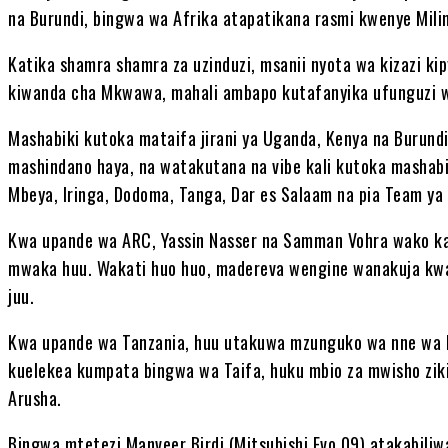
na Burundi, bingwa wa Afrika atapatikana rasmi kwenye Mil
Katika shamra shamra za uzinduzi, msanii nyota wa kizazi kip
kiwanda cha Mkwawa, mahali ambapo kutafanyika ufunguzi 
Mashabiki kutoka mataifa jirani ya Uganda, Kenya na Burund
mashindano haya, na watakutana na vibe kali kutoka mashab
Mbeya, Iringa, Dodoma, Tanga, Dar es Salaam na pia Team y
Kwa upande wa ARC, Yassin Nasser na Samman Vohra wako kat
mwaka huu. Wakati huo huo, madereva wengine wanakuja kwa
juu.
Kwa upande wa Tanzania, huu utakuwa mzunguko wa nne wa N
kuelekea kumpata bingwa wa Taifa, huku mbio za mwisho zik
Arusha.
Bingwa mtetezi Manveer Birdi (Mitsubishi Evo 09) atakabil