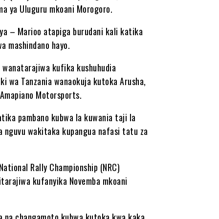
ima ya Uluguru mkoani Morogoro.
ya – Marioo atapiga burudani kali katika
wa mashindano hayo.
i wanatarajiwa kufika kushuhudia
iki wa Tanzania wanaokuja kutoka Arusha,
a Amapiano Motorsports.
ika pambano kubwa la kuwania taji la
 nguvu wakitaka kupangua nafasi tatu za
ational Rally Championship (NRC)
itarajiwa kufanyika Novemba mkoani
iwa na changamoto kubwa kutoka kwa kaka