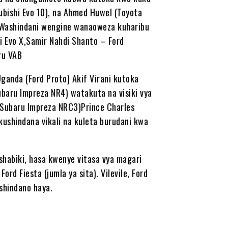
ubishi Evo 10), na Ahmed Huwel (Toyota
,Washindani wengine wanaoweza kuharibu
i Evo X,Samir Nahdi Shanto – Ford
ru VAB
ganda (Ford Proto) Akif Virani kutoka
baru Impreza NR4) watakuta na visiki vya
(Subaru Impreza NRC3)Prince Charles
kushindana vikali na kuleta burudani kwa
habiki, hasa kwenye vitasa vya magari
rd Fiesta (jumla ya sita). Vilevile, Ford
shindano haya.