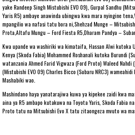
yake Randeep Singh Mistubishi EVO 09), Gurpal Sandhu (Mits
Yaris R5) ambaye anawinda ubingwa kwa mara nyingine tena
mpangilio wa nafasi tatu bora ni,Shehzad Munge – Mitsubish
Prota,Altafu Mungu – Ford Fiesta R5,Dharam Pandya – Suba
Kwa upande wa washiriki wa kimataifa, Hassan Alwi kutoka U
Kenya (Skoda Fabia) Mohammed Roshanali kutoka Burundi (Su
watanzania Ahmed Farid Vigwaza (Ford Proto) Waleed Nahdi 
(Mistubishi EVO 09) Charles Bicco (Subaru NRC3) wameahidi 
Mashabiki wao.
Mashindano haya yanatarajiwa kuwa ya kipekee zaidi kwa mas
aina ya R5 ambapo kutakuwa na Toyota Yaris, Skoda Fabia na Fo
Proto tatu na Mitsubishi Evo X tatu zitaongeza mvuto wa ma