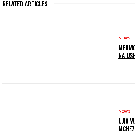
RELATED ARTICLES
NEWS
MFUMO 
NA US
NEWS
UJIO W
MCHEZ