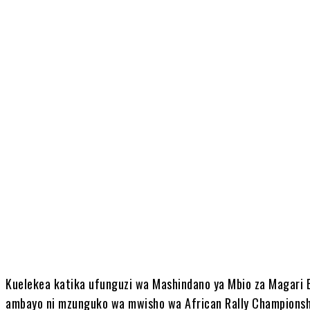
Share
Kuelekea katika ufunguzi wa Mashindano ya Mbio za Magari B
ambayo ni mzunguko wa mwisho wa African Rally Championsh