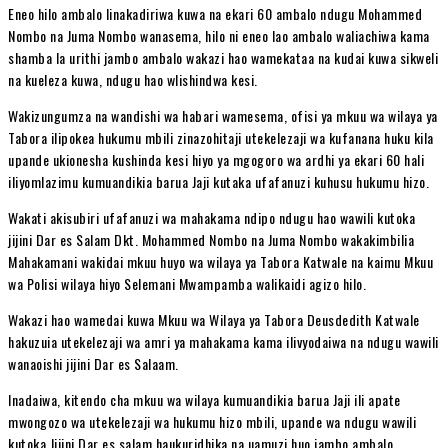
Eneo hilo ambalo linakadiriwa kuwa na ekari 60 ambalo ndugu Mohammed
Nombo na Juma Nombo wanasema, hilo ni eneo lao ambalo waliachiwa kama
shamba la urithi jambo ambalo wakazi hao wamekataa na kudai kuwa sikweli
na kueleza kuwa, ndugu hao wlishindwa kesi.
Wakizungumza na wandishi wa habari wamesema, ofisi ya mkuu wa wilaya ya
Tabora ilipokea hukumu mbili zinazohitaji utekelezaji wa kufanana huku kila
upande ukionesha kushinda kesi hiyo ya mgogoro wa ardhi ya ekari 60 hali
iliyomlazimu kumuandikia barua Jaji kutaka ufafanuzi kuhusu hukumu hizo.
Wakati akisubiri ufafanuzi wa mahakama ndipo ndugu hao wawili kutoka
jijini Dar es Salam Dkt. Mohammed Nombo na Juma Nombo wakakimbilia
Mahakamani wakidai mkuu huyo wa wilaya ya Tabora Katwale na kaimu Mkuu
wa Polisi wilaya hiyo Selemani Mwampamba walikaidi agizo hilo.
Wakazi hao wamedai kuwa Mkuu wa Wilaya ya Tabora Deusdedith Katwale
hakuzuia utekelezaji wa amri ya mahakama kama ilivyodaiwa na ndugu wawili
wanaoishi jijini Dar es Salaam.
Inadaiwa, kitendo cha mkuu wa wilaya kumuandikia barua Jaji ili apate
mwongozo wa utekelezaji wa hukumu hizo mbili, upande wa ndugu wawili
kutoka Jijini Dar es salam haukuridhika na uamuzi huo jambo ambalo