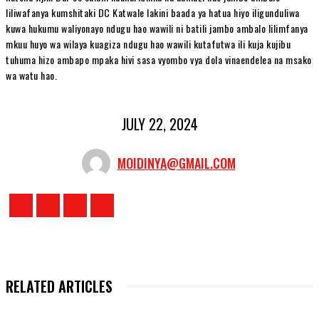
liliwafanya kumshitaki DC Katwale lakini baada ya hatua hiyo iligunduliwa
kuwa hukumu waliyonayo ndugu hao wawili ni batili jambo ambalo lilimfanya
mkuu huyo wa wilaya kuagiza ndugu hao wawili kutafutwa ili kuja kujibu
tuhuma hizo ambapo mpaka hivi sasa vyombo vya dola vinaendelea na msako
wa watu hao.
JULY 22, 2024
MOIDINYA@GMAIL.COM
RELATED ARTICLES