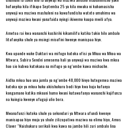
hufanyika kila ifikapo Septemba 25 ya kila mwaka ni kuhamasisha
unywaji wa maziwa mashuleni na kuwafundisha watoto umuhimu wa
unywaji maziwa kwani yanafaida nyingi ikiwemo kuupa mwili afya.
Ametoa rai kwa wananchi kushiriki kikamilifu katika tukio hilo ambalo
litafanyika shule ya msingi misufini kwenye manispaa hiyo.
Kwa upande wake Daktari wa mifugo kutoka ofisi ya Mkuu wa Mkoa wa
Mtwara, Subira Sendei amesema hali ya unywaji wa maziwa kwa mkoa
huo sio kubwa kutokana na mifugo ya ng’ombe kuwa michache.
Aidha mkoa huo una jumla ya ng’ombe 48,000 hivyo hutegemea maziwa
kutoka nje ya mkoa huku akiishukuru bodi hiyo kwa kuja kufanya
kongamano katika mkoani humo kwani kutawafanya wananchi kujifunza
na kuingia kwenye ufugaji ulio bora.
Mwanafunzi kutoka shule ya sekondari ya Mtwara ufundi kwenye
manisapaa hiyo moja ya shule zilizopatiwa maziwa na elimu hiyo, Amos
Claver “Naishukuru serikali kwa kuwa na jambo hili zuri ambalo lina