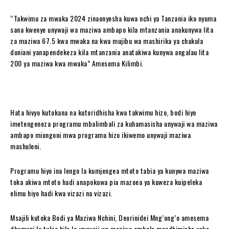
“Takwimu za mwaka 2024 zinaonyesha kuwa nchi ya Tanzania iko nyuma
sana kwenye unywaji wa maziwa ambapo kila mtanzania anakunywa lita
za maziwa 67.5 kwa mwaka na kwa mujibu wa mashirika ya chakula
duniani yanapendekeza kila mtanzania anatakiwa kunywa angalau lita
200 ya maziwa kwa mwaka” Amesema Kilimbi.
Hata hivyo kutokana na kutoridhisha kwa takwimu hizo, bodi hiyo
imetengeneza programu mbalimbali za kuhamasisha unywaji wa maziwa
ambapo miongoni mwa programu hizo ikiwemo unywaji maziwa
mashuleni.
Programu hiyo ina lengo la kumjengea mtoto tabia ya kunywa maziwa
toka akiwa mtoto hadi anapokuwa pia mazoea ya kuweza kuipeleka
elimu hiyo hadi kwa vizazi na vizazi.
Msajili kutoka Bodi ya Maziwa Nchini, Deorinidei Mng’ong’o amesema
dhumuni la tukio hilo la unywaji wa maziwa ambalo maadhimisho yake