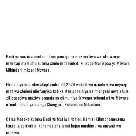
Bodi ya maziwa imetoa elimu pamoja na maziwa kwa watoto wenye
mahitaji maalumu kutoka shule mbalimbali zilizopo Manispaa ya Mtwara
Mikindani mkoani Mtwara.
Elimu hiyo imetolewaSeptemba 23,2024 wakati wa uzinduzi wa unywaji
maziwa shuleni uliofanyika katika Manispaa hiyo na miongoni mwa shule
zilizopatiwa maziwa pamoja na elimu hiyo ikiwemo sekondari ya Mtwara
ufundi, shule ya msingi Shangani, Rahaleo na Mikindani.
Ofisa Masoko kutoka Bodi ya Maziwa Nchini, Hamisi Kilimbi amesema
lengo la serikali ni kuhamasisha jamii kujua umuhimu wa unywaji wa
maziwa.