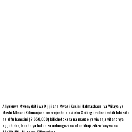
Aliyekuwa Mwenyekiti wa Kijiji cha Mwasi Kusini Halmashauri ya Wilaya ya
Moshi Mkoani Kilimanjaro amerejesha kiasi cha Shilingi milioni mbili laki sita
na elfu hamsini (2,650,000) kilichotokana na mauzo ya viwanja vitano vya
kijiji hicho, baada ya hatua za uchunguzi na ufuatiliaji zilizofanywa na
TAKUKURU Mkoa wa Kilimanjaro.