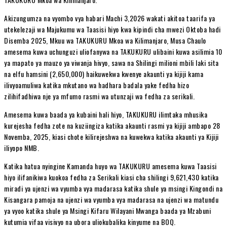
Akizungumza na vyombo vya habari Machi 3,2026 wakati akitoa taarifa ya
utekelezaji wa Majukumu wa Taasisi hiyo kwa kipindi cha mwezi Oktoba hadi
Disemba 2025, Mkuu wa TAKUKURU Mkoa wa Kilimanjaro, Musa Chaulo
amesema kuwa uchunguzi uliofanywa na TAKUKURU ulibaini kuwa asilimia 10
ya mapato ya mauzo ya viwanja hivyo, sawa na Shilingi milioni mbili laki sita
na elfu hamsini (2,650,000) haikuwekwa kwenye akaunti ya kijiji kama
ilivyoamuliwa katika mkutano wa hadhara badala yake fedha hizo
zilihifadhiwa nje ya mfumo rasmi wa utunzaji wa fedha za serikali.
Amesema kuwa baada ya kubaini hali hiyo, TAKUKURU ilimtaka mhusika
kurejesha fedha zote na kuziingiza katika akaunti rasmi ya kijiji ambapo 28
Novemba, 2025, kiasi chote kilirejeshwa na kuwekwa katika akaunti ya Kijiji
iliyopo NMB.
Katika hatua nyingine Kamanda huyo wa TAKUKURU amesema kuwa Taasisi
hiyo ilifanikiwa kuokoa fedha za Serikali kiasi cha shilingi 9,621,430 katika
miradi ya ujenzi wa vyumba vya madarasa katika shule ya msingi Kingondi na
Kisangara pamoja na ujenzi wa vyumba vya madarasa na ujenzi wa matundu
ya vyoo katika shule ya Msingi Kifaru Wilayani Mwanga baada ya Mzabuni
kutumia vifaa visivyo na ubora uliokubalika kinyume na BOQ.