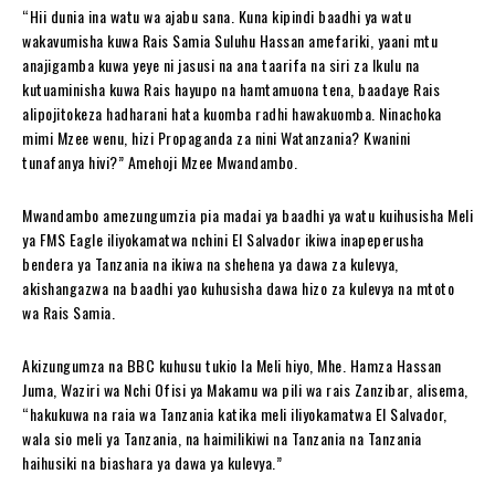
“Hii dunia ina watu wa ajabu sana. Kuna kipindi baadhi ya watu
wakavumisha kuwa Rais Samia Suluhu Hassan amefariki, yaani mtu
anajigamba kuwa yeye ni jasusi na ana taarifa na siri za Ikulu na
kutuaminisha kuwa Rais hayupo na hamtamuona tena, baadaye Rais
alipojitokeza hadharani hata kuomba radhi hawakuomba. Ninachoka
mimi Mzee wenu, hizi Propaganda za nini Watanzania? Kwanini
tunafanya hivi?” Amehoji Mzee Mwandambo.
Mwandambo amezungumzia pia madai ya baadhi ya watu kuihusisha Meli
ya FMS Eagle iliyokamatwa nchini El Salvador ikiwa inapeperusha
bendera ya Tanzania na ikiwa na shehena ya dawa za kulevya,
akishangazwa na baadhi yao kuhusisha dawa hizo za kulevya na mtoto
wa Rais Samia.
Akizungumza na BBC kuhusu tukio la Meli hiyo, Mhe. Hamza Hassan
Juma, Waziri wa Nchi Ofisi ya Makamu wa pili wa rais Zanzibar, alisema,
“hakukuwa na raia wa Tanzania katika meli iliyokamatwa El Salvador,
wala sio meli ya Tanzania, na haimilikiwi na Tanzania na Tanzania
haihusiki na biashara ya dawa ya kulevya.”