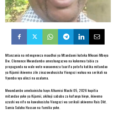
Mtanzania na mtengeneza maudhui ya Mtandaoni kutoka Mkoani Mbeya
Bw. Clemence Mwandambo ameshangazwa na kukemea tabia za
propaganda na wale wote wanaoeneza taarifa potofu katika mitandao
ya Kijamii ikiwemo zile zinazowahusisha Viongozi wakuu wa serikali na
Vyombo vya ulinzi na usalama.
Mwandambo amebainisha hayo Alhamisi Machi 05, 2026 kupitia
mitandao yake ya Kijamii, akihoji sababu za kufanya hivyo, ikiwemo
uzushi wa vifo na kuwahusisha Viongozi wa serikali akiwemo Rais Dkt.
Samia Suluhu Hassan na familia yake.