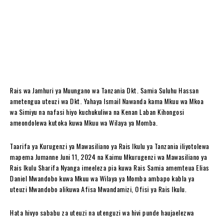
Rais wa Jamhuri ya Muungano wa Tanzania Dkt. Samia Suluhu Hassan
ametengua uteuzi wa Dkt. Yahaya Ismail Nawanda kama Mkuu wa Mkoa
wa Simiyu na nafasi hiyo kuchukuliwa na Kenan Laban Kihongosi
ameondolewa kutoka kuwa Mkuu wa Wilaya ya Momba.
Taarifa ya Kurugenzi ya Mawasiliano ya Rais Ikulu ya Tanzania iliyotolewa
mapema Jumanne Juni 11, 2024 na Kaimu Mkurugenzi wa Mawasiliano ya
Rais Ikulu Sharifa Nyanga imeeleza pia kuwa Rais Samia amemteua Elias
Daniel Mwandobo kuwa Mkuu wa Wilaya ya Momba ambapo kabla ya
uteuzi Mwandobo alikuwa Afisa Mwandamizi, Ofisi ya Rais Ikulu.
Hata hivyo sababu za uteuzi na utenguzi wa hivi punde haujaelezwa