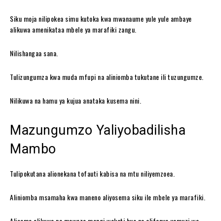
Siku moja nilipokea simu kutoka kwa mwanaume yule yule ambaye
alikuwa amenikataa mbele ya marafiki zangu.
Nilishangaa sana.
Tulizungumza kwa muda mfupi na aliniomba tukutane ili tuzungumze.
Nilikuwa na hamu ya kujua anataka kusema nini.
Mazungumzo Yaliyobadilisha
Mambo
Tulipokutana alionekana tofauti kabisa na mtu niliyemzoea.
Aliniomba msamaha kwa maneno aliyosema siku ile mbele ya marafiki.
Alisema alikuwa na mawazo mengi wakati huo na alifanya uamuzi wa