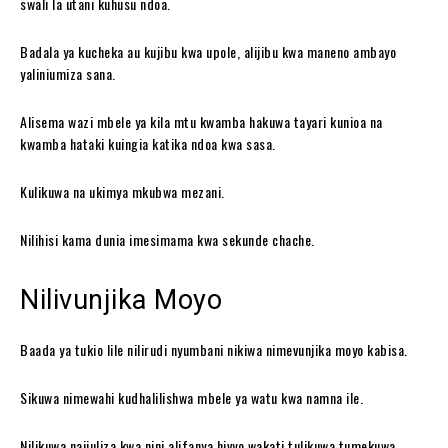
swali la utani kuhusu ndoa.
Badala ya kucheka au kujibu kwa upole, alijibu kwa maneno ambayo
yaliniumiza sana.
Alisema wazi mbele ya kila mtu kwamba hakuwa tayari kunioa na
kwamba hataki kuingia katika ndoa kwa sasa.
Kulikuwa na ukimya mkubwa mezani.
Nilihisi kama dunia imesimama kwa sekunde chache.
Nilivunjika Moyo
Baada ya tukio lile nilirudi nyumbani nikiwa nimevunjika moyo kabisa.
Sikuwa nimewahi kudhalilishwa mbele ya watu kwa namna ile.
Nilikuwa najiuliza kwa nini alifanya hivyo wakati tulikuwa tumekuwa