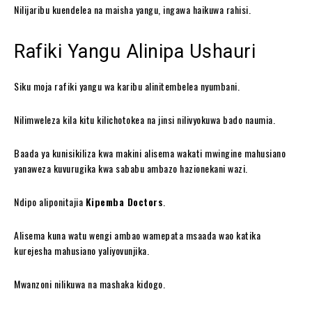
Nilijaribu kuendelea na maisha yangu, ingawa haikuwa rahisi.
Rafiki Yangu Alinipa Ushauri
Siku moja rafiki yangu wa karibu alinitembelea nyumbani.
Nilimweleza kila kitu kilichotokea na jinsi nilivyokuwa bado naumia.
Baada ya kunisikiliza kwa makini alisema wakati mwingine mahusiano
yanaweza kuvurugika kwa sababu ambazo hazionekani wazi.
Ndipo aliponitajia
Kipemba Doctors
.
Alisema kuna watu wengi ambao wamepata msaada wao katika
kurejesha mahusiano yaliyovunjika.
Mwanzoni nilikuwa na mashaka kidogo.