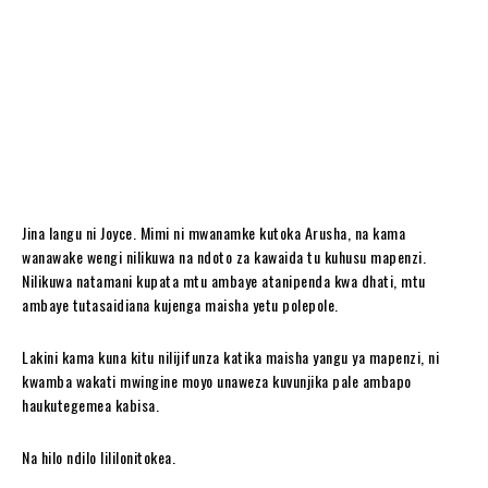
Jina langu ni Joyce. Mimi ni mwanamke kutoka Arusha, na kama
wanawake wengi nilikuwa na ndoto za kawaida tu kuhusu mapenzi.
Nilikuwa natamani kupata mtu ambaye atanipenda kwa dhati, mtu
ambaye tutasaidiana kujenga maisha yetu polepole.
Lakini kama kuna kitu nilijifunza katika maisha yangu ya mapenzi, ni
kwamba wakati mwingine moyo unaweza kuvunjika pale ambapo
haukutegemea kabisa.
Na hilo ndilo lililonitokea.