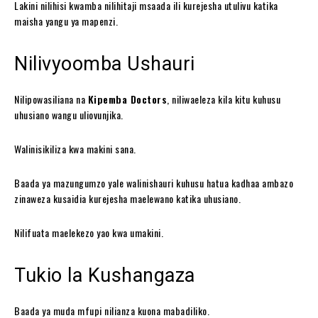
Lakini nilihisi kwamba nilihitaji msaada ili kurejesha utulivu katika
maisha yangu ya mapenzi.
Nilivyoomba Ushauri
Nilipowasiliana na
Kipemba Doctors
, niliwaeleza kila kitu kuhusu
uhusiano wangu uliovunjika.
Walinisikiliza kwa makini sana.
Baada ya mazungumzo yale walinishauri kuhusu hatua kadhaa ambazo
zinaweza kusaidia kurejesha maelewano katika uhusiano.
Nilifuata maelekezo yao kwa umakini.
Tukio la Kushangaza
Baada ya muda mfupi nilianza kuona mabadiliko.