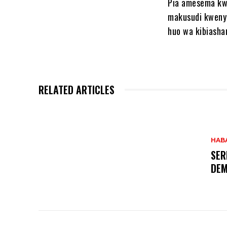
Pia amesema kwa
makusudi kweny
huo wa kibiasha
RELATED ARTICLES
HAB
SER
DEM