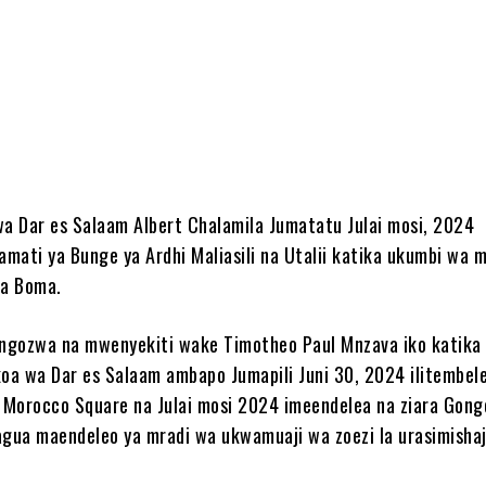
e
 Dar es Salaam Albert Chalamila Jumatatu Julai mosi, 2024
mati ya Bunge ya Ardhi Maliasili na Utalii katika ukumbi wa 
ala Boma.
ongozwa na mwenyekiti wake Timotheo Paul Mnzava iko katika 
koa wa Dar es Salaam ambapo Jumapili Juni 30, 2024 ilitembel
Morocco Square na Julai mosi 2024 imeendelea na ziara Gong
agua maendeleo ya mradi wa ukwamuaji wa zoezi la urasimishaj