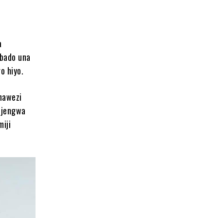
a
bado una
o hiyo.
hawezi
mejengwa
miji