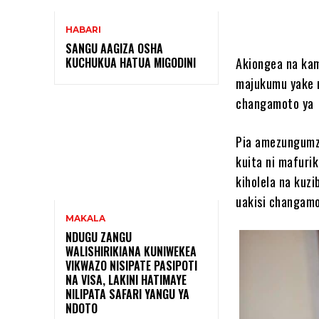
HABARI
SANGU AAGIZA OSHA
KUCHUKUA HATUA MIGODINI ‎
Akiongea na ka
majukumu yake 
changamoto ya m
Pia amezungumzi
kuita ni mafuri
kiholela na kuzi
uakisi changamo
MAKALA
NDUGU ZANGU
WALISHIRIKIANA KUNIWEKEA
VIKWAZO NISIPATE PASIPOTI
NA VISA, LAKINI HATIMAYE
NILIPATA SAFARI YANGU YA
NDOTO