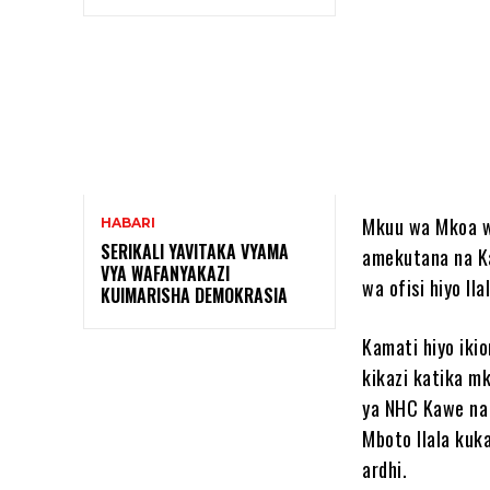
Shar
Mkuu wa Mkoa wa
HABARI
SERIKALI YAVITAKA VYAMA
amekutana na Ka
VYA WAFANYAKAZI
wa ofisi hiyo Il
KUIMARISHA DEMOKRASIA
Kamati hiyo iki
kikazi katika m
ya NHC Kawe na 
Mboto Ilala kuk
ardhi.