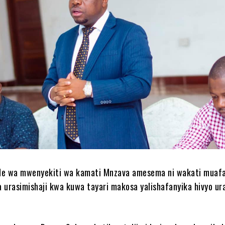
de wa mwenyekiti wa kamati Mnzava amesema ni wakati muaf
 urasimishaji kwa kuwa tayari makosa yalishafanyika hivyo ura