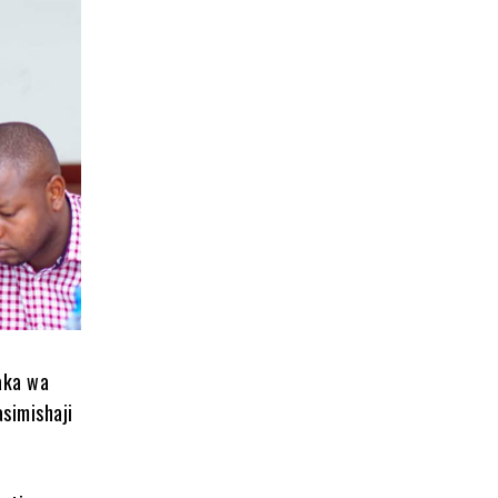
aka wa
simishaji