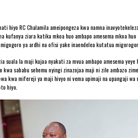
mati hiyo RC Chalamila ameipongeza kwa namna inavyotekelez
na kufanya ziara katika mkoa huo ambapo amesema mkoa huo 
igogoro ya ardhi na ofisi yake inaendelea kutatua migorogor
a suala la maji kujaa nyakati za mvua ambapo amesema yeye 
ko kwa sababu sehemu nyingi zinazojaa maji ni zile ambazo zi
bwa kwa mifereji ya maji hivyo ni vema upimaji na upangaji wa 
to hiyo.