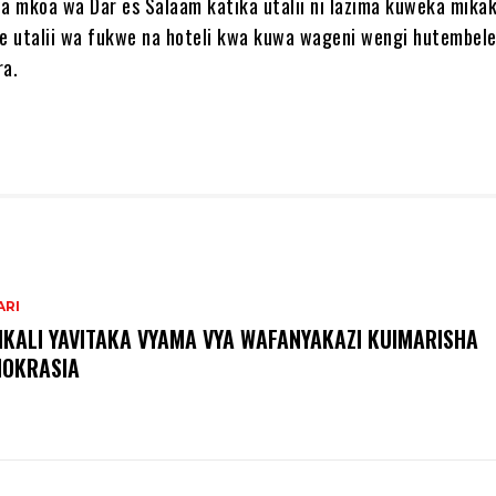
 mkoa wa Dar es Salaam katika utalii ni lazima kuweka mikak
e utalii wa fukwe na hoteli kwa kuwa wageni wengi hutembel
ra.
ARI
IKALI YAVITAKA VYAMA VYA WAFANYAKAZI KUIMARISHA
OKRASIA