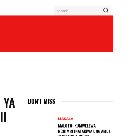
search
 YA
DON'T MISS
II
MAKALA
MALOTO: KUMWELEWA
NCHIMBI INATAKIWA UNG’AMUE