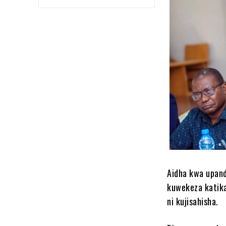
Aidha kwa upan
kuwekeza katika
ni kujisahisha.