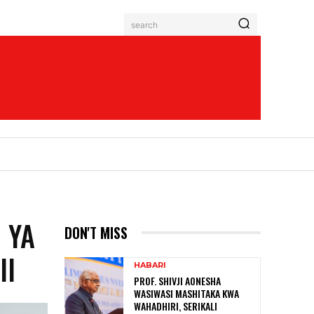
search
 YA
DON'T MISS
II
HABARI
PROF. SHIVJI AONESHA
WASIWASI MASHITAKA KWA
WAHADHIRI, SERIKALI