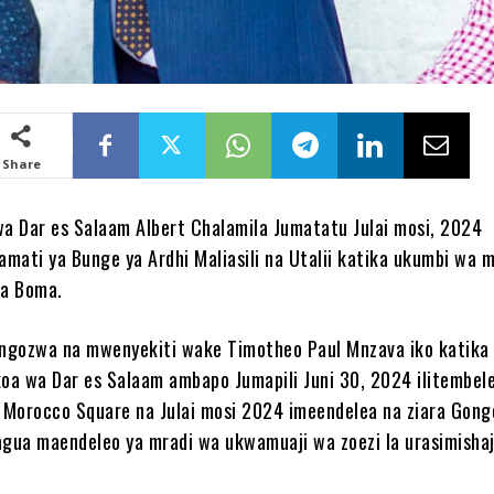
Share
 Dar es Salaam Albert Chalamila Jumatatu Julai mosi, 2024
mati ya Bunge ya Ardhi Maliasili na Utalii katika ukumbi wa 
ala Boma.
ongozwa na mwenyekiti wake Timotheo Paul Mnzava iko katika 
koa wa Dar es Salaam ambapo Jumapili Juni 30, 2024 ilitembel
Morocco Square na Julai mosi 2024 imeendelea na ziara Gong
agua maendeleo ya mradi wa ukwamuaji wa zoezi la urasimishaj