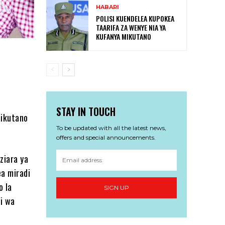
HABARI
POLISI KUENDELEA KUPOKEA
TAARIFA ZA WENYE NIA YA
KUFANYA MIKUTANO
STAY IN TOUCH
mikutano
To be updated with all the latest news,
offers and special announcements.
ziara ya
ea miradi
o la
SIGN UP
i wa