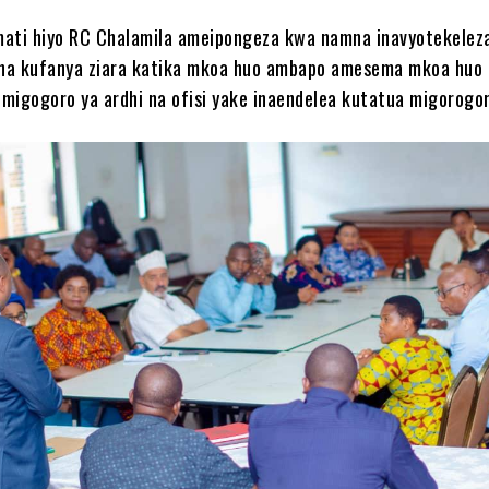
mati hiyo RC Chalamila ameipongeza kwa namna inavyotekelez
na kufanya ziara katika mkoa huo ambapo amesema mkoa huo 
igogoro ya ardhi na ofisi yake inaendelea kutatua migorogor