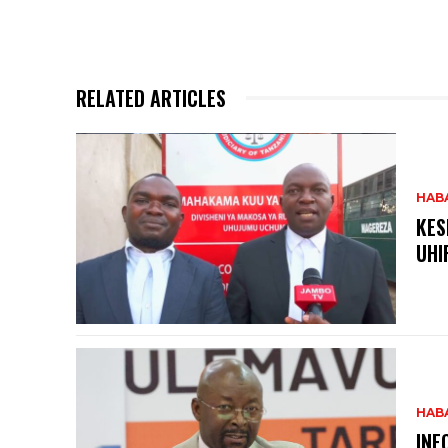
RELATED ARTICLES
HAB
KES
UHI
HAB
INE