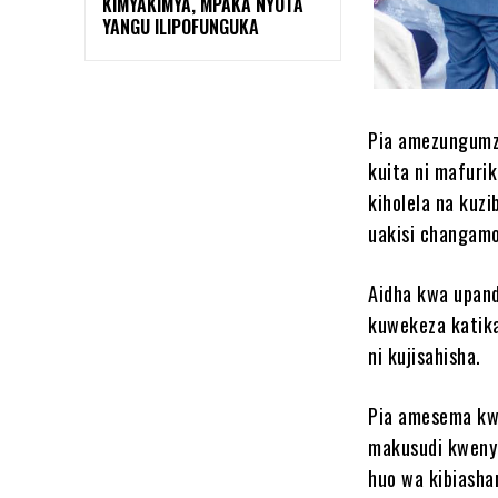
KIMYAKIMYA, MPAKA NYOTA
YANGU ILIPOFUNGUKA
Pia amezungumzi
kuita ni mafuri
kiholela na kuzi
uakisi changamo
Aidha kwa upan
kuwekeza katika
ni kujisahisha.
Pia amesema kwa
makusudi kweny
huo wa kibiasha