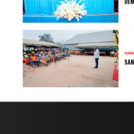
DEM
HAB
SAN