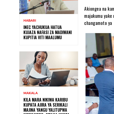
Akiongea na ka
majukumu yake 
HABARI
changamoto ya m
INEC YACHUKUA HATUA
KUJAZA NAFASI ZA MADIWANI
KUPITIA VITI MAALUMU
MAKALA
KILA MARA NIKIWA KARIBU
KUPATA AJIRA YA SERIKALI
MAJINA YANGU YALITUPWA