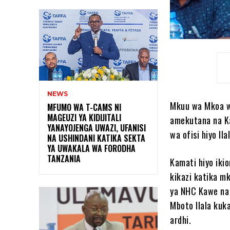
NEWS
Mkuu wa Mkoa wa
MFUMO WA T-CAMS NI
MAGEUZI YA KIDIJITALI
amekutana na Ka
YANAYOJENGA UWAZI, UFANISI
wa ofisi hiyo Il
NA USHINDANI KATIKA SEKTA
YA UWAKALA WA FORODHA
TANZANIA
Kamati hiyo iki
kikazi katika m
ya NHC Kawe na 
Mboto Ilala kuk
ardhi.