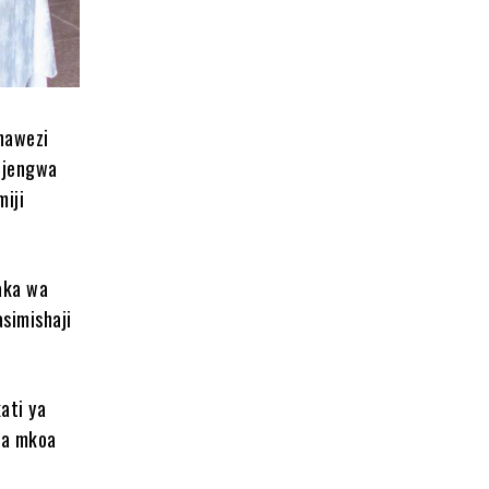
hawezi
mejengwa
miji
aka wa
simishaji
ati ya
ea mkoa