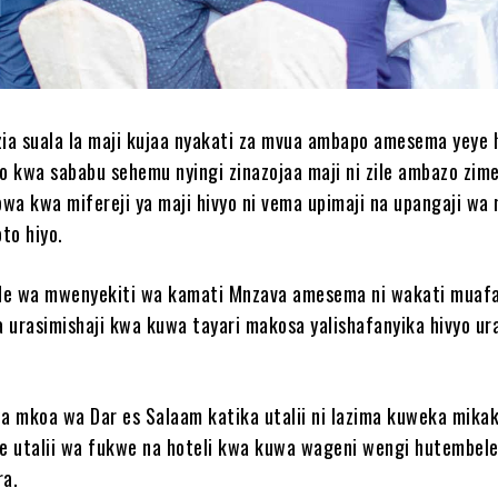
a suala la maji kujaa nyakati za mvua ambapo amesema yeye 
ko kwa sababu sehemu nyingi zinazojaa maji ni zile ambazo zi
bwa kwa mifereji ya maji hivyo ni vema upimaji na upangaji wa 
to hiyo.
de wa mwenyekiti wa kamati Mnzava amesema ni wakati muaf
 urasimishaji kwa kuwa tayari makosa yalishafanyika hivyo ura
 mkoa wa Dar es Salaam katika utalii ni lazima kuweka mikak
e utalii wa fukwe na hoteli kwa kuwa wageni wengi hutembel
ra.