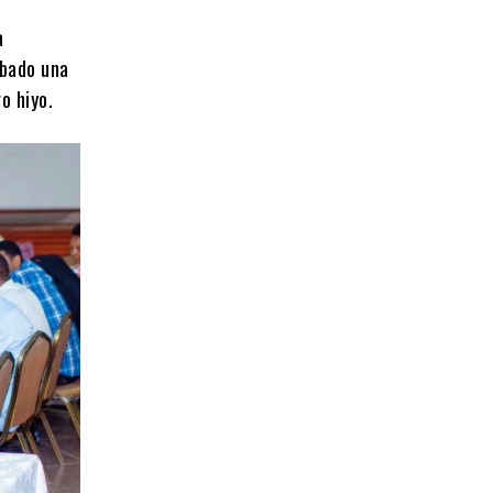
a
bado una
o hiyo.