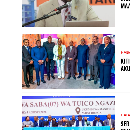
MA
HAB
KIT
AKU
HAB
SER