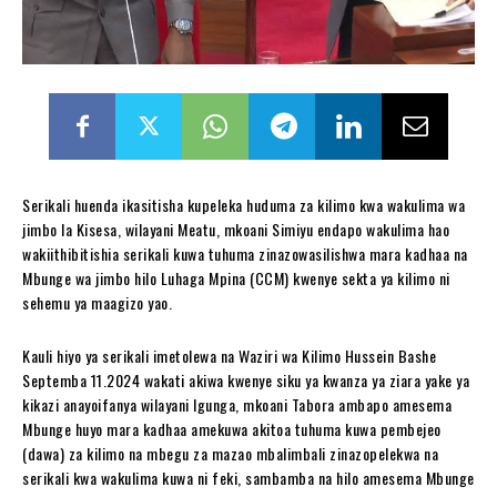
Serikali huenda ikasitisha kupeleka huduma za kilimo kwa wakulima wa
jimbo la Kisesa, wilayani Meatu, mkoani Simiyu endapo wakulima hao
wakiithibitishia serikali kuwa tuhuma zinazowasilishwa mara kadhaa na
Mbunge wa jimbo hilo Luhaga Mpina (CCM) kwenye sekta ya kilimo ni
sehemu ya maagizo yao.
Kauli hiyo ya serikali imetolewa na Waziri wa Kilimo Hussein Bashe
Septemba 11.2024 wakati akiwa kwenye siku ya kwanza ya ziara yake ya
kikazi anayoifanya wilayani Igunga, mkoani Tabora ambapo amesema
Mbunge huyo mara kadhaa amekuwa akitoa tuhuma kuwa pembejeo
(dawa) za kilimo na mbegu za mazao mbalimbali zinazopelekwa na
serikali kwa wakulima kuwa ni feki, sambamba na hilo amesema Mbunge