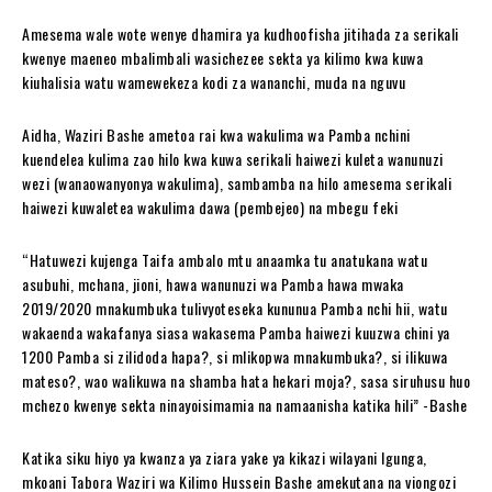
Amesema wale wote wenye dhamira ya kudhoofisha jitihada za serikali
kwenye maeneo mbalimbali wasichezee sekta ya kilimo kwa kuwa
kiuhalisia watu wamewekeza kodi za wananchi, muda na nguvu
Aidha, Waziri Bashe ametoa rai kwa wakulima wa Pamba nchini
kuendelea kulima zao hilo kwa kuwa serikali haiwezi kuleta wanunuzi
wezi (wanaowanyonya wakulima), sambamba na hilo amesema serikali
haiwezi kuwaletea wakulima dawa (pembejeo) na mbegu feki
“Hatuwezi kujenga Taifa ambalo mtu anaamka tu anatukana watu
asubuhi, mchana, jioni, hawa wanunuzi wa Pamba hawa mwaka
2019/2020 mnakumbuka tulivyoteseka kununua Pamba nchi hii, watu
wakaenda wakafanya siasa wakasema Pamba haiwezi kuuzwa chini ya
1200 Pamba si zilidoda hapa?, si mlikopwa mnakumbuka?, si ilikuwa
mateso?, wao walikuwa na shamba hata hekari moja?, sasa siruhusu huo
mchezo kwenye sekta ninayoisimamia na namaanisha katika hili” -Bashe
Katika siku hiyo ya kwanza ya ziara yake ya kikazi wilayani Igunga,
mkoani Tabora Waziri wa Kilimo Hussein Bashe amekutana na viongozi