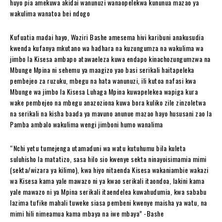
huyo pia amekuwa akidai wanunuzi wanaopelekwa kununua mazao ya
wakulima wanatoa bei ndogo
Kufuatia madai hayo, Waziri Bashe amesema hivi karibuni anakusudia
kwenda kufanya mkutano wa hadhara na kuzungumza na wakulima wa
jimbo la Kisesa ambapo atawaeleza kuwa endapo kinachozungumzwa na
Mbunge Mpina ni sehemu ya maagizo yao basi serikali haitapeleka
pembejeo za ruzuku, mbegu na hata wanunuzi, ili kutoa nafasi kwa
Mbunge wa jimbo la Kisesa Luhaga Mpina kuwapelekea wapiga kura
wake pembejeo na mbegu anazoziona kuwa bora kuliko zile zinzoletwa
na serikali na kisha baada ya mavuno anunue mazao hayo hususani zao la
Pamba ambalo wakulima wengi jimboni humo wanalima
“Nchi yetu tumejenga utamaduni wa watu kutuhumu bila kuleta
suluhisho la matatizo, sasa hilo sio kwenye sekta ninayoisimamia mimi
(sekta/wizara ya kilimo), kwa hiyo nitaenda Kisesa wakaniambie wakazi
wa Kisesa kama yale mawazo ni ya kwao serikali itaondoa, lakini kama
yale mawazo ni ya Mpina serikali itaendelea kuwahudumia, kwa sababu
lazima tufike mahali tuweke siasa pembeni kwenye maisha ya watu, na
mimi hili nimeamua kama mbaya na iwe mbaya” -Bashe