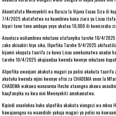
Akamtafuta Mwenyekiti wa Baraza la Vijana Essau Siza ili ku
7/4/2025 akatafutwa na kuambiwa kuna ziara ya Lissu ita
hiyari tone tone ambapo yeye akatoa 10,000 ili kuwezesha zi
Anaeleza waliambiwa mkutano utafanyika tarehe 10/4/2025 
zake akisubiri hiyo siku. Ilipofika Tarehe 9/4/2025 akifuatil
kijamii akapata taarifa za kuwa Lissu amekamatwa anadai ha
tarehe 10/4/2025 akajiandaa kwenda kwenye mkutano kupata
Alipofika uwanjani akakuta magari ya polisi akakuta taarif
akatoka kwenda mjini kwenye ofisi za CHADEMA eneo la Mf
CHADEMA wakawa wanasema Heche ataongea akawa anasibiri
haujfanyika na kwa nini Mwenyekiti amekamatwa.
Kipindi anaelekea huko alipofika akakuta viongozi wa mkoa 
hawajaongea na waandishi yakaja magari ya polisi na kuwaamb