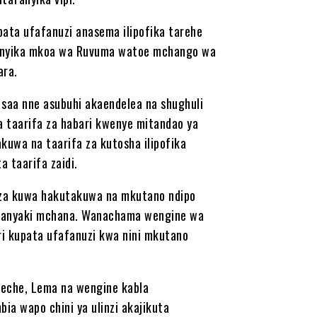
pata ufafanuzi anasema ilipofika tarehe
fanyika mkoa wa Ruvuma watoe mchango wa
ara.
saa nne asubuhi akaendelea na shughuli
ia taarifa za habari kwenye mitandao ya
kuwa na taarifa za kutosha ilipofika
 taarifa zaidi.
a za kuwa hakutakuwa na mkutano ndipo
aranyaki mchana. Wanachama wengine wa
 kupata ufafanuzi kwa nini mkutano
Heche, Lema na wengine kabla
ia wapo chini ya ulinzi akajikuta