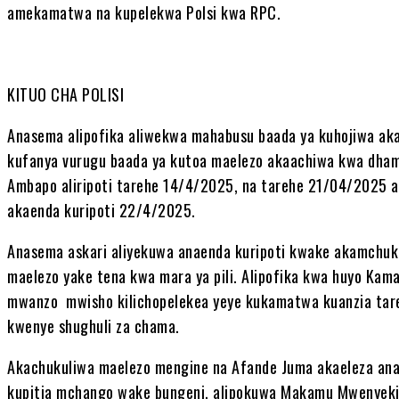
amekamatwa na kupelekwa Polsi kwa RPC.
KITUO CHA POLISI
Anasema alipofika aliwekwa mahabusu baada ya kuhojiwa a
kufanya vurugu baada ya kutoa maelezo akaachiwa kwa dhama
Ambapo aliripoti tarehe 14/4/2025, na tarehe 21/04/2025 am
akaenda kuripoti 22/4/2025.
Anasema askari aliyekuwa anaenda kuripoti kwake akamchuk
maelezo yake tena kwa mara ya pili. Alipofika kwa huyo Ka
mwanzo mwisho kilichopelekea yeye kukamatwa kuanzia tare
kwenye shughuli za chama.
Akachukuliwa maelezo mengine na Afande Juma akaeleza a
kupitia mchango wake bungeni, alipokuwa Makamu Mwenyeki