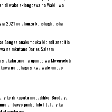
hidi wake akiongozwa na Wakili wa
a 2021 na alianza kujishughulisha
ke Songea anakumbuka kipindi anapitia
kuwa na mkutano Dar es Salaam
uzi akakutana na ujumbe wa Mwenyekiti
akuwa na uchaguzi kwa wale ambao
nyike ili kupata mabadiliko. Baada ya
mna ambavyo jambo hilo litafanyika
itafanyika vipi.