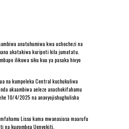
kaambiwa anatuhumiwa kwa uchochezi na
na akatakiwa kuripoti kila jumatatu.
bapo ilikuwa siku kuu ya pasaka hivyo
ua na kumpeleka Central kuchukuliwa
manda akaambiwa aeleze anachokifahamu
he 10/4/2025 na anavyojishughulisha
namfahamu Lissu kama mwanasiasa maarufu
ti na kugombea Uenyekiti.