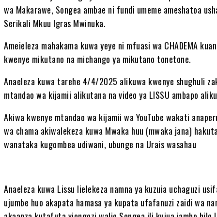
wa Makarawe, Songea ambae ni fundi umeme ameshatoa usha
Serikali Mkuu Igras Mwinuka.
Ameieleza mahakama kuwa yeye ni mfuasi wa CHADEMA kuanzi
kwenye mikutano na michango ya mikutano tonetone.
Anaeleza kuwa tarehe 4/4/2025 alikuwa kwenye shughuli za
mtandao wa kijamii alikutana na video ya LISSU ambapo ali
Akiwa kwenye mtandao wa kijamii wa YouTube wakati anaper
wa chama akiwalekeza kuwa Mwaka huu (mwaka jana) hakut
wanataka kugombea udiwani, ubunge na Urais wasahau
Anaeleza kuwa Lissu lielekeza namna ya kuzuia uchaguzi usifa
ujumbe huo akapata hamasa ya kupata ufafanuzi zaidi wa na
akaanza kutafuta viongozi walio Songea ili kujua jambo hilo l