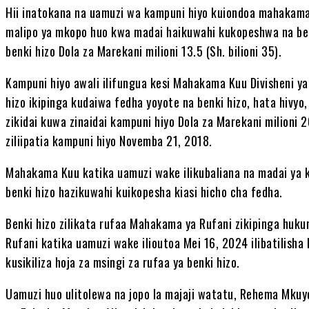
Hii inatokana na uamuzi wa kampuni hiyo kuiondoa mahakaman
malipo ya mkopo huo kwa madai haikuwahi kukopeshwa na benk
benki hizo Dola za Marekani milioni 13.5 (Sh. bilioni 35).
Kampuni hiyo awali ilifungua kesi Mahakama Kuu Divisheni ya 
hizo ikipinga kudaiwa fedha yoyote na benki hizo, hata hivyo,
zikidai kuwa zinaidai kampuni hiyo Dola za Marekani milioni 
ziliipatia kampuni hiyo Novemba 21, 2018.
Mahakama Kuu katika uamuzi wake ilikubaliana na madai ya ka
benki hizo hazikuwahi kuikopesha kiasi hicho cha fedha.
Benki hizo zilikata rufaa Mahakama ya Rufani zikipinga hu
Rufani katika uamuzi wake ilioutoa Mei 16, 2024 ilibatilish
kusikiliza hoja za msingi za rufaa ya benki hizo.
Uamuzi huo ulitolewa na jopo la majaji watatu, Rehema Mku