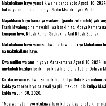
Makubaliano hayo yamefikiwa na pande zote Agosti 16, 2024, w
hatua ya usuluhishi mbele ya Naibu Msajili Joyce Minde.
Majadiliano hayo baina ya wadaiwa (pande zote mbili) yalifan
Frank Mwalongo na mawakili wa benki hizo, Mpaya Kamara na
kampuni hiyo, Nilesh Kumar Suchak na Anil Nilesh Suchak.
Makubaliano hayo yamesajiliwa na kuwa amri ya Mahakama h
na makubaliano hayo.
Kwa mujibu wa amri hiyo ya Mahakama ya Agosti 16, 2024, in
imekubali kuzilipa benki hizo kiasi hicho cha fedha, Dola za 
Katika awamu ya kwanza imekubali kulipa Dola 6.75 milioni z
kabla ya tarehe hiyo na awali ya pili imekubali pia kulipa ki
kabla ya Juni 30, 2026.
“Mdaiwa hata hivyo atakuwa huru kulipa kiasi chote kilichok