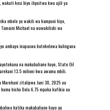
akati kesi hiyo ilipoitwa kwa ajili ya
yika mbele ya wakili wa kampuni hiyo,
 Tumaini Michael na wawakilishi wa
iyo ambayo inapaswa kutekelewa kulingana
ayotokana na makubaliano hayo, State Oil
Marekani 13.5 milioni kwa awamu mbili.
a Marekani zitalipwa Juni 30, 2025 au
asi kama hicho Dola 6.75 mpaka kufikia au
ubaliwa katika makubaliano hayo au