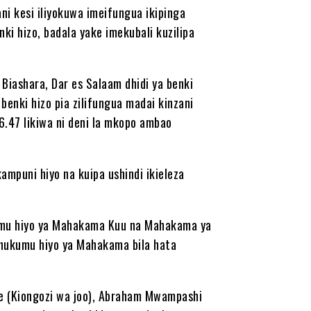
i kesi iliyokuwa imeifungua ikipinga
i hizo, badala yake imekubali kuzilipa
Biashara, Dar es Salaam dhidi ya benki
 benki hizo pia zilifungua madai kinzani
26.47 likiwa ni deni la mkopo ambao
mpuni hiyo na kuipa ushindi ikieleza
kumu hiyo ya Mahakama Kuu na Mahakama ya
a hukumu hiyo ya Mahakama bila hata
ye (Kiongozi wa joo), Abraham Mwampashi