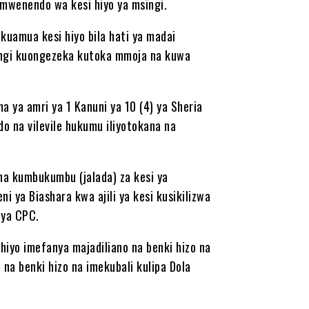
 mwenendo wa kesi hiyo ya msingi.
kuamua kesi hiyo bila hati ya madai
ingi kuongezeka kutoka mmoja na kuwa
a ya amri ya 1 Kanuni ya 10 (4) ya Sheria
 na vilevile hukumu iliyotokana na
ha kumbukumbu (jalada) za kesi ya
ya Biashara kwa ajili ya kesi kusikilizwa
 ya CPC.
 hiyo imefanya majadiliano na benki hizo na
 na benki hizo na imekubali kulipa Dola