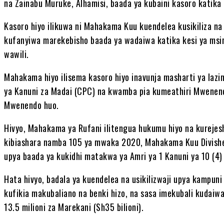
na Zainabu Muruke, Alhamisi, baada ya kubaini kasoro katika
Kasoro hiyo ilikuwa ni Mahakama Kuu kuendelea kusikiliza na 
kufanyiwa marekebisho baada ya wadaiwa katika kesi ya ms
wawili.
Mahakama hiyo ilisema kasoro hiyo inavunja masharti ya lazim
ya Kanuni za Madai (CPC) na kwamba pia kumeathiri Mwenendo
Mwenendo huo.
Hivyo, Mahakama ya Rufani ilitengua hukumu hiyo na kurejes
kibiashara namba 105 ya mwaka 2020, Mahakama Kuu Divisheni 
upya baada ya kukidhi matakwa ya Amri ya 1 Kanuni ya 10 (4)
Hata hivyo, badala ya kuendelea na usikilizwaji upya kampuni
kufikia makubaliano na benki hizo, na sasa imekubali kudaiwa
13.5 milioni za Marekani (Sh35 bilioni).