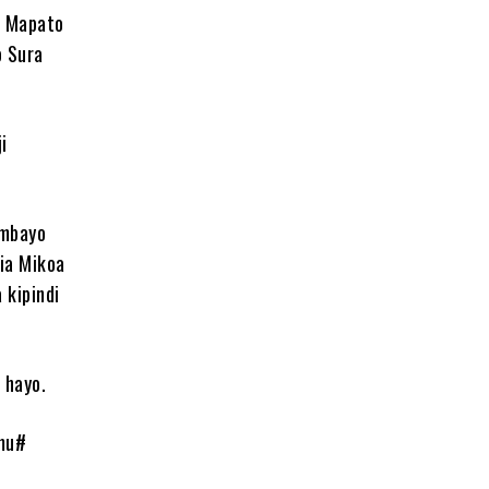
a Mapato
o Sura
i
ambayo
ia Mikoa
 kipindi
 hayo.
mu#