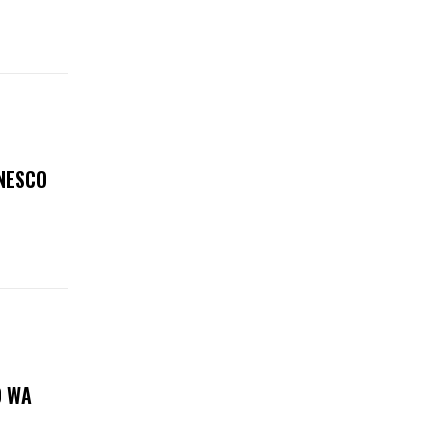
ANESCO
O WA