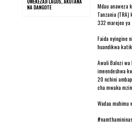
UWEKEZAJI LAGOS, AKUTANA
Mdau anaweza k
NA DANGOTE
Tanzania (TRA) 
332 marejeo ya
Faida nyingine 
huandikwa katik
Awali Balozi wa
imeendeshwa kwa
20 nchini ambap
cha mwaka mzi
Wadau muhimu wa
#namthaminina