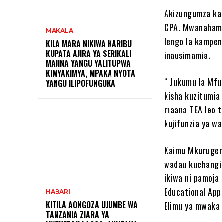
Akizungumza kat
CPA. Mwanahami
MAKALA
lengo la kampen
KILA MARA NIKIWA KARIBU
KUPATA AJIRA YA SERIKALI
inausimamia.
MAJINA YANGU YALITUPWA
KIMYAKIMYA, MPAKA NYOTA
“ Jukumu la Mfu
YANGU ILIPOFUNGUKA
kisha kuzitumia 
maana TEA leo t
kujifunzia ya w
Kaimu Mkurugen
wadau kuchangi
ikiwa ni pamoja
Educational App
HABARI
KITILA AONGOZA UJUMBE WA
Elimu ya mwaka
TANZANIA ZIARA YA