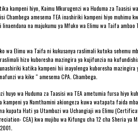
ika kampeni hiyo, Kaimu Mkurugenzi wa Huduma za Taasisi wa
si Chambega amesema TEA inashiriki kampeni hiyo muhimu kw
i linaendana na majukumu ya Mfuko wa Elimu wa Taifa ambao 
ko wa Elimu wa Taifa ni kukusanya raslimali kutoka sehemu mb
raslimali hizo kuboresha mazingira ya kujifunzia na kufundishi
unashiriki katika kampeni hii inayolenga kuboresha mazingira 
anafunzi wa kike “ amesema CPA. Chambega.
zi huyo wa Huduma za Taasisi wa TEA ametumia fursa hiyo ku
a kampeni ya Namthamini akiongeza kuwa watapata faida mbal
 na kupata Hati ya Utambuzi wa Uchangiaji wa Elimu (Certifica
reciation- CEA) kwa mujibu wa Kifungu cha 12 cha Sheria ya 
 2001.