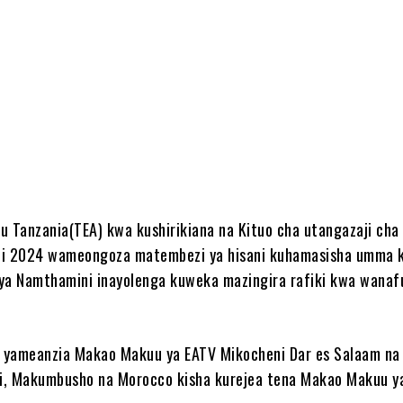
e
u Tanzania(TEA) kwa kushirikiana na Kituo cha utangazaji cha
ti 2024 wameongoza matembezi ya hisani kuhamasisha umma k
ya Namthamini inayolenga kuweka mazingira rafiki kwa wanaf
 yameanzia Makao Makuu ya EATV Mikocheni Dar es Salaam na
i, Makumbusho na Morocco kisha kurejea tena Makao Makuu y