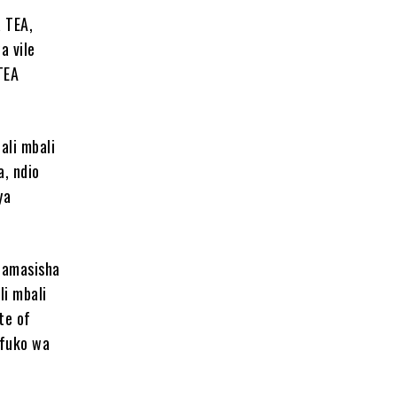
 TEA,
a vile
TEA
ali mbali
a, ndio
ya
hamasisha
i mbali
te of
Mfuko wa