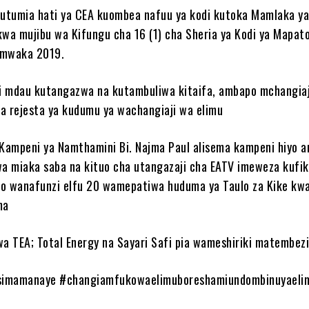
utumia hati ya CEA kuombea nafuu ya kodi kutoka Mamlaka y
kwa mujibu wa Kifungu cha 16 (1) cha Sheria ya Kodi ya Mapat
 mwaka 2019.
ni mdau kutangazwa na kutambuliwa kitaifa, ambapo mchangiaj
a rejesta ya kudumu ya wachangiaji wa elimu
 Kampeni ya Namthamini Bi. Najma Paul alisema kampeni hiyo 
 miaka saba na kituo cha utangazaji cha EATV imeweza kufik
o wanafunzi elfu 20 wamepatiwa huduma ya Taulo za Kike kwa
ma
 TEA; Total Energy na Sayari Safi pia wameshiriki matembezi
simamanaye #changiamfukowaelimuboreshamiundombinuyaeli