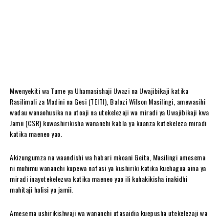
Mwenyekiti wa Tume ya Uhamasishaji Uwazi na Uwajibikaji katika
Rasilimali za Madini na Gesi (TEITI), Balozi Wilson Masilingi, amewasihi
wadau wanaohusika na utoaji na utekelezaji wa miradi ya Uwajibikaji kwa
Jamii (CSR) kuwashirikisha wananchi kabla ya kuanza kutekeleza miradi
katika maeneo yao.
Akizungumza na waandishi wa habari mkoani Geita, Masilingi amesema
ni muhimu wananchi kupewa nafasi ya kushiriki katika kuchagua aina ya
miradi inayotekelezwa katika maeneo yao ili kuhakikisha inakidhi
mahitaji halisi ya jamii.
Amesema ushirikishwaji wa wananchi utasaidia kuepusha utekelezaji wa