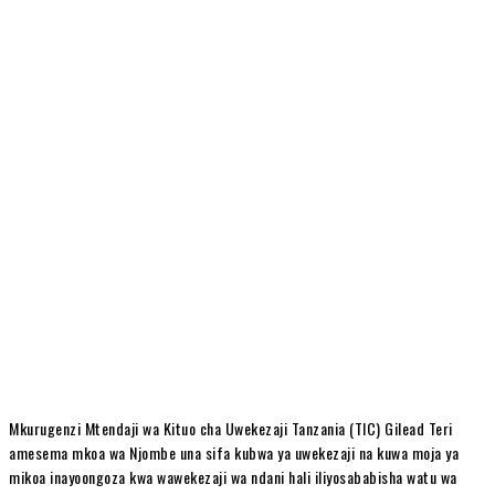
Mkurugenzi Mtendaji wa Kituo cha Uwekezaji Tanzania (TIC) Gilead Teri
amesema mkoa wa Njombe una sifa kubwa ya uwekezaji na kuwa moja ya
mikoa inayoongoza kwa wawekezaji wa ndani hali iliyosababisha watu wa