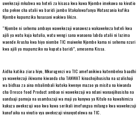
uwekezaji mkubwa wa hoteli za kisasa kwa kuwa Njombe imekuwa na kivutio
cha pekee cha utalii wa baridi jambo litakalowafanya Watanzania kufika
Njombe kupumzika hususani wakiwa likizo.
“Njombe ni sehemu ambayo wawekezaji wanaweza wakawekeza hoteli kwa
ajili ya watu kuja kutulia, watu wengi sana wanaona labda utalii ni lazima
waende Arusha kwa hiyo niombe TIC muiweke Njombe kama ni sehemu nzuri
kwa ajili ya mapumziko na kupata baridi”, amesema Kissa.
Aidha katika ziara hiyo, Mkurugenzi wa TIC amefanikiwa kutembelea baadhi
ya wawekezaji ikiwamo kiwanda cha TANWAT kinachojihusisha na uzalishaji
wa bidhaa za aina mbalimbali kutoka kwenye mazao ya misitu na kiwanda
cha Oresco food Product ambao ni wawekezaji wa ndani wanaojihusisha na
uandaaji pamoja na usambazaji wa maji ya kunywa ya Kitulo na kuwahimiza
kukuza uwekezaji wao kwa kuwa serikali imefungua milango kwa wawekezaji
kunufaika na vivutio vya uwekezaji vinavyotolewa na TIC.