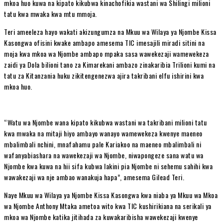
mkoa huo kuwa na kipato kikubwa kinachofikia wastani wa Shilingi milioni
tatu kwa mwaka kwa mtu mmoja.
Teri ameeleza hayo wakati akizungumza na Mkuu wa Wilaya ya Njombe Kissa
Kasongwa ofisini kwake ambapo amesema TIC imesajili miradi sitini na
moja kwa mkoa wa Njombe ambapo mpaka sasa wawekezaji wamewekeza
zaidi ya Dola bilioni tano za Kimarekani ambazo zinakaribia Trilioni kumi na
tatu za Kitanzania huku zikitengenezwa ajira takribani elfu ishirini kwa
mkoa huo.
“Watu wa Njombe wana kipato kikubwa wastani wa takribani milioni tatu
kwa mwaka na mitaji hiyo ambayo wanayo wamewekeza kwenye maeneo
mbalimbali nchini, mnafahamu pale Kariakoo na maeneo mbalimbali ni
wafanyabiashara na wawekezaji wa Njombe, niwapongeze sana watu wa
Njombe kwa kuwa na hii sifa kubwa lakini pia Njombe ni sehemu sahihi kwa
wawakezaji wa nje ambao wanakuja hapa”, amesema Gilead Teri.
Naye Mkuu wa Wilaya ya Njombe Kissa Kasongwa kwa niaba ya Mkuu wa Mkoa
wa Njombe Anthony Mtaka ametoa wito kwa TIC kushirikiana na serikali ya
mkoa wa Njombe katika jitihada za kuwakaribisha wawekezaji kwenye