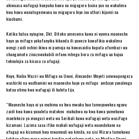
akiwaasa wafugaji kuepuka kuwa na migogoro baina yao na wakulima
kwa kuwa wanategemeana na migogoro hiyo ina athari kijamii na
kiuchumi.
Katika hatua nyingine, Dkt. Biteko amesema kuwa ni vyema maonesho
hayo ya mifugo yakafanyika kikanda ili yaweze kuwafikia wakulima
wengi zaidi nchini ikiwa ni pamoja na kuwasaidia kupata ufumbuzi wa
changamoto zinazowakabili mfano mbegu bora za mifugo au kujua
teknolojia za kisasa za ufugaji.
Naye, Naibu Waziri wa Mifugo na Uvuvi, Alexander Mnyeti amewapongeza
washiriki na wadhamini wa maonesho hayo ya mifugo ambayo yanalenga
kutoa elimu kwa wafugaji ili kuleta tija.
“Maonesho haya ni ya muhimu na kwa mwaka huu tumeyawekea nguvu
zaidi kwa kuwa yanaleta matokeo makubwa na kwa kuwa yamekuwa
maelekezo ya viongozi wetu wa Serikali kuwa wafugaji wetu wasifuge
kizamani. Lazima sasa ifike mahali wafugaji wetu waondokane na
ufugaji wa kizamani kwa mwamvuli wa kimila, na sisi Wizara tumekuwa
tukitoa elimu mara nyingi kupitia wataalamu wetu na Maafisa Ugani