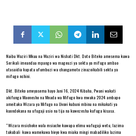
Naibu Waziri Mkuu na Waziri wa Nishati Dkt. Doto Biteko amesema kuwa
Serikali imeandaa mpango wa mageuzi ya sekta ya mifugo ambao
utasaidia kupata ufumbuzi wa changamoto zinazoikabili sekta ya
mifugo nchini.
Dkt. Biteko ameyasema hayo Juni 16, 2024 Kibaha, Pwani wakati
akifunga Maonesho na Mnada wa Mifugo kwa mwaka 2024 ambapo
ameitaka Wizara ya Mifugo na Uvuvi kubuni mbinu na mikakati ya
kuondokana na ufugaji usio na tija na kuwezesha kufuga kisasa.
“Wizara msichoke wala msiache kuwapa elimu wafugaji wetu, lazima
tukubali kuwa wamekuwa hivyo kwa miaka mingi mabadiliko lazima