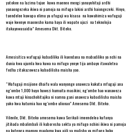
yatokee na lazima tujue kuwa maeneo mengi yanayohitaji ardhi
yanaongezeka ikiwa ni pamoja na mifugo lakini ardhi haiongezeki. Hivyo,
tuendelee kuwapa elimu ya ufugaji wa kisasa na kuwahimiza wafugaji
waje kwenye maonesho kama haya ili wapate ujuzi na teknolojia
itakayowasaidia” Amesema Dkt. Biteko.
Amesisitiza wafugaji kubadilika ili kuendana na mabadiliko ya nchi na
dunia kwa ujumla kwa kuwa na mifugo yenye tija ambayo itawaletea
fedha zitakazoweza kubadilisha maisha yao.
“Wafugaji msijione dhaifu wala wanyonge unaweza kukuta mfugaji ana
ng’ombe 1,000 huyo huwezi kumuita masikini, ng’ombe hao wanaweza
kuwa mtaji kinachohitajika ni namna gani unaweza kubadilisha maisha
yako kwa kutumia hao ng’ombe ulionao” Amesema Dkt. Biteko.
Vilevile, Dkt. Biteko amesema kuwa Serikali imeendelea kufanya
jitihada mbalimbali ili kuboresha sekta ya mifugo nchini ikiwa ni pamoja
na kutenga maeneo maalumu kwa ajili ya malisho ya mifugo huku