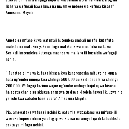
licha ya wafugaji hawa kuwa na mwamko mdogo wa kufuga kisasa”
Amesema Mnyeti.
Ametolea mfano kuwa wafugaji hutembea umbali mrefu kutafuta
malisho na matokeo yake mifugo inafika ikiwa imechoka na kuwa
Serikali imeendelea kutenga maeneo ya malisho ili kusaidia wafugaji
nchini.
“ Tunatoa elimu ya kufuga kisasa kwa kunenepesha mifugo na kuuza
hata ng’ombe mmoja kwa shilingi 500,000 au zaidi badala ya shilingi
200,000. Wafugaji lazima wajue ng’ombe ambaye hajafugwa kisasa,
hajapata chanjo au akiugua anapewa tu dawa kiholela hawezi kuuzwa nje
ya nchi kwa sababu hana ubora” Amesema Mnyeti.
Pia, amewataka wafugaji nchini kuwatumia wataalamu wa mifugo ili
waweze kupewa elimu ya ufugaji wa kisasa na wenye tija ili kubadilisha
sekta ya mifugo nchini.