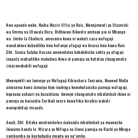
Kwa upande wake, Naibu Waziri Ofisi ya Rais, Menejimenti ya Utumishi
wa Umma na Utawala Bora, Ridhiwani Kikwete ambaye pia ni Mbunge
wa Jimbo la Chalinze, amesema kuwa ni wakati sasa wafugaji
wanatakiwa kubadilika kwa kufanya ufugaji wa kisasa kwa kuwa Rais
Dkt. Samia Suluhu Hassan ameendelea kuhakikisha sekta ya ufugaji
inapata mabadiliko makubwa ikiwa ni pamoja na kutatua changamoto
zinazowakabili wafugaji.
Mwenyekiti wa Jumuiya ya Wafugaji Kibiashara Tanzania, Naweed Mulla
amesema kuwa Jumuiya hiyo inalenga kuwakutanisha pamoja wafugaji,
kupeana ushauri na kusaidiana kwenye changamoto mbalimbali ikiwa ni
pamoja na kuisaidia Serikali iweze kuwafikia kirahisi wakati
wanapohitaji msaada.
Awali, Dkt. Biteko ametembelea mabanda mbalimbali ya maonesho
ikiwamo banda la Wizara ya Mifugo na Uvuvi pamoja na Rachi ya Mbogo
sambamba na kushuhudia mnada wa ng’ombe.