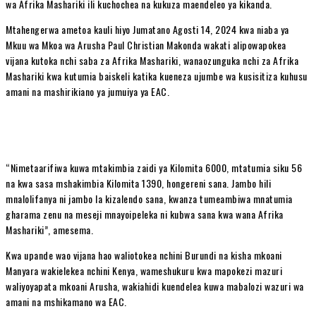
wa Afrika Mashariki ili kuchochea na kukuza maendeleo ya kikanda.
Mtahengerwa ametoa kauli hiyo Jumatano Agosti 14, 2024 kwa niaba ya
Mkuu wa Mkoa wa Arusha Paul Christian Makonda wakati alipowapokea
vijana kutoka nchi saba za Afrika Mashariki, wanaozunguka nchi za Afrika
Mashariki kwa kutumia baiskeli katika kueneza ujumbe wa kusisitiza kuhusu
amani na mashirikiano ya jumuiya ya EAC.
“Nimetaarifiwa kuwa mtakimbia zaidi ya Kilomita 6000, mtatumia siku 56
na kwa sasa mshakimbia Kilomita 1390, hongereni sana. Jambo hili
mnalolifanya ni jambo la kizalendo sana, kwanza tumeambiwa mnatumia
gharama zenu na meseji mnayoipeleka ni kubwa sana kwa wana Afrika
Mashariki”, amesema.
Kwa upande wao vijana hao waliotokea nchini Burundi na kisha mkoani
Manyara wakielekea nchini Kenya, wameshukuru kwa mapokezi mazuri
waliyoyapata mkoani Arusha, wakiahidi kuendelea kuwa mabalozi wazuri wa
amani na mshikamano wa EAC.