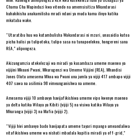
Chama Cha Mapinduzi kwa vitendo na amemsisitiza Mkandarasi
kuhakikisha anakamilisha mradi ndani ya muda kama ilivyo katika
mkataba wake.
“Utaratibu huu wa kutambulisha Wakandarasi ni mzuri, unasaidia kutoa
picha halisi ya tulipotoka, tulipo sasa na tunapoelekea, hongereni sana
REA,” alipongeza.
Akizungumzia utekelezaji wa miradi ya kusambaza umeme maeneo ya
vijijini Mkoani Pwani, Mkurugenzi wa Umeme Vijijini (REA), Mhandisi
Jones Olotu amesema Mkoa wa Pwani una jumla ya vijiji 417 ambapo vijiji
407 sawa na asilimia 98 vimeunganishwa na umeme.
Amesema vijiji 10 ambavyo havijafikishiwa umeme vipo kwenye maeneo
ya delta katika Wilaya ya Kibiti (vijiji 5) na visiwa katika Wilaya ya
Mkuranga (vijiji 3) na Mafia (vijiji 2).
“Vijiji hivi ambavyo bado havijapata umeme tayari mpango umeandaliwa
vitafikishiwa umeme wa nishati mbadala kupitia miradi ya off-grid,”