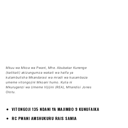
Mkuu wa Mkoa wa Pwani, Mhe. Abubakar Kunenge
(katikati) akizungumza wakati wa halfa ya
kutambulisha Mkandarasi wa mradi wa kusambaza
umeme vitongojini Mkoani humo. Kulia ni
Mkurugenzi wa Umeme Vijijini (REA), Mhandisi Jones
Olotu.
VITONGOJI 135 NDANI YA MAJIMBO 9 KUNUFAIKA
RC PWANI AMSHUKURU RAIS SAMIA