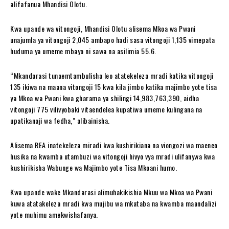
alifafanua Mhandisi Olotu.
Kwa upande wa vitongoji, Mhandisi Olotu alisema Mkoa wa Pwani
unajumla ya vitongoji 2,045 ambapo hadi sasa vitongoji 1,135 vimepata
huduma ya umeme mbayo ni sawa na asilimia 55.6.
“Mkandarasi tunaemtambulisha leo atatekeleza mradi katika vitongoji
135 ikiwa na maana vitongoji 15 kwa kila jimbo katika majimbo yote tisa
ya Mkoa wa Pwani kwa gharama ya shilingi 14,983,763,390, aidha
vitongoji 775 vilivyobaki vitaendelea kupatiwa umeme kulingana na
upatikanaji wa fedha,” alibainisha.
Alisema REA inatekeleza miradi kwa kushirikiana na viongozi wa maeneo
husika na kwamba utambuzi wa vitongoji hivyo vya mradi ulifanywa kwa
kushirikisha Wabunge wa Majimbo yote Tisa Mkoani humo.
Kwa upande wake Mkandarasi alimuhakikishia Mkuu wa Mkoa wa Pwani
kuwa atatakeleza mradi kwa mujibu wa mkataba na kwamba maandalizi
yote muhimu amekwishafanya.