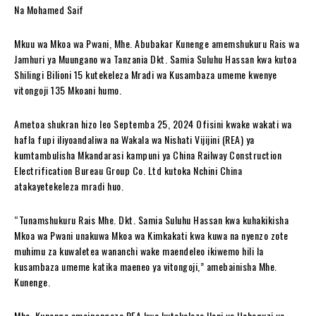
Na Mohamed Saif
Mkuu wa Mkoa wa Pwani, Mhe. Abubakar Kunenge amemshukuru Rais wa
Jamhuri ya Muungano wa Tanzania Dkt. Samia Suluhu Hassan kwa kutoa
Shilingi Bilioni 15 kutekeleza Mradi wa Kusambaza umeme kwenye
vitongoji 135 Mkoani humo.
Ametoa shukran hizo leo Septemba 25, 2024 Ofisini kwake wakati wa
hafla fupi iliyoandaliwa na Wakala wa Nishati Vijijini (REA) ya
kumtambulisha Mkandarasi kampuni ya China Railway Construction
Electrification Bureau Group Co. Ltd kutoka Nchini China
atakayetekeleza mradi huo.
“Tunamshukuru Rais Mhe. Dkt. Samia Suluhu Hassan kwa kuhakikisha
Mkoa wa Pwani unakuwa Mkoa wa Kimkakati kwa kuwa na nyenzo zote
muhimu za kuwaletea wananchi wake maendeleo ikiwemo hili la
kusambaza umeme katika maeneo ya vitongoji,” amebainisha Mhe.
Kunenge.
Mhe. Kunenge ameipongeza REA kwa kutekeleza Ilani ya Uchaguzi ya