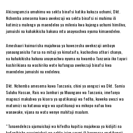
Akizungumzia umuhimu wa sekta binafsi katika kukuza uchumi, Dkt.
Nchemba amesema kuwa uwekezaji wa sekta binafsi ni muhimu ili
kutimiza malengo ya maendeleo ya milenia kwa kujenga uchumi himilivu,
jumuishi na kuhakikisha hakuna mtu anayeachwa nyuma kimaendeleo.
Ameshauri kuimarisha majukwaa ya kuwezesha uwekezaji ambayo
yanaunganisha fursa na mitaji ya kimataifa, kuchochea athari chanya,
na kuhakikisha hakuna anayeachwa nyuma na kwamba Tanzania iko tayari
kushirikiana na washirika wote kufungua uwekezaji binafsi kwa
maendeleo jumuishi na endelevu.
Dkt. Nchemba amesema kuwa Tanzania, chini ya uongozi wa Dkt. Samia
Suluhu Hassan, Rais wa Jamhuri ya Muungano wa Tanzania, imefanya
mageuzi makubwa ya kisera ya upatikanaji wa fedha, kuweka uwazi wa
matumizi na kutanua wigo wa upatikanaji wa mikopo nafuu kwa
wanawake, vijana na watu wenye mahitaji maalum.
“Tunaendeleza ujumuishaji wa kifedha kupitia majukwaa ya kidijiti na
kufanikisha urasimishaji wa sekta isiyo rasmi ili kuongeza upatikanaji