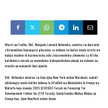
Waziri wa Fedha, Dkt. Mwigulu Lameck Nchemba, ametoa rai kwa nchi
zilizoendelea kupunguza gharama za mikopo na kutoa muda mrefu wa
kulipa madeni ili kuziwezesha nchi zinazoendelea zikiwemo za Afrika
kutekeleza miradi ya maendeleo itakayochochea ukuaji wa uchumi na
maisha ya wananchi kwa ujumla.
Dkt. Nchemba ametoa rai hiyo jijini New York nchini Marekani, wakati
akichangia mada katika Jukwaa la Ufadhili wa Maendeleo la Umoja wa
Mataifa kwa mwaka 2025 (ECOSOC Forum on Financing for
Development Follow-Up (FfD Forum), linalofanyika Makao Makuu ya
Umoja huo, Jijini NewYork nchini humo.