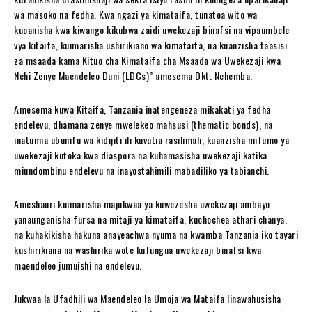
wa masoko na fedha. Kwa ngazi ya kimataifa, tunatoa wito wa
kuoanisha kwa kiwango kikubwa zaidi uwekezaji binafsi na vipaumbele
vya kitaifa, kuimarisha ushirikiano wa kimataifa, na kuanzisha taasisi
za msaada kama Kituo cha Kimataifa cha Msaada wa Uwekezaji kwa
Nchi Zenye Maendeleo Duni (LDCs)” amesema Dkt. Nchemba.
Amesema kuwa Kitaifa, Tanzania inatengeneza mikakati ya fedha
endelevu, dhamana zenye mwelekeo mahsusi (thematic bonds), na
inatumia ubunifu wa kidijiti ili kuvutia rasilimali, kuanzisha mifumo ya
uwekezaji kutoka kwa diaspora na kuhamasisha uwekezaji katika
miundombinu endelevu na inayostahimili mabadiliko ya tabianchi.
Ameshauri kuimarisha majukwaa ya kuwezesha uwekezaji ambayo
yanaunganisha fursa na mitaji ya kimataifa, kuchochea athari chanya,
na kuhakikisha hakuna anayeachwa nyuma na kwamba Tanzania iko tayari
kushirikiana na washirika wote kufungua uwekezaji binafsi kwa
maendeleo jumuishi na endelevu.
Jukwaa la Ufadhili wa Maendeleo la Umoja wa Mataifa linawahusisha