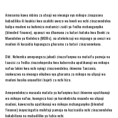
Amesema kuwa mbinu za utoaji wa viwango vya mikopo zinapaswa
kubadilika ili kuakisi kwa usahihi uwezo wa kweli wa nchi zinazoendelea
kulipa madeni na kuhimiza matumizi zaidi ya fedha mchanganyiko
(blended finance), upanuzi wa dhamana za hatari kutoka kwa Benki za
Maendeleo ya Kielelezo (MDBs), na utekelezaji wa mipango ya uwazi wa
madeni ili kusaidia kupunguza gharama za hatari zinazoonekana.
Dkt. Nchemba amepongeza juhudi zinazofanywa na mataifa pamoja na
taasisi za fedha zinazokopesha kwa kuboresha upatikanaji wa mikopo
nafuu lakini kwa nchi nyingi zinazoendelea, ikiwemo Tanzania,
inakwazwa na viwango vikubwa vya gharama za mikopo na ulipaji wa
madeni husika unaoathiri bajeti za nchi hizo.
Amependekeza masuala matatu ya kufanyiwa kazi ikiwemo upatikanaji
wa mikopo nafuu, kuongeza kasi ya kurekebisha muundo wa ulipaji
madeni, kuwezesha upatikanaji wa mikopo mchanganyiko (blended
finance) inayozingatia mahitaji pamoja na kuzisaidia nchi zinazoendelea
kukabiliana na mabadiliko ya tabia nchi.