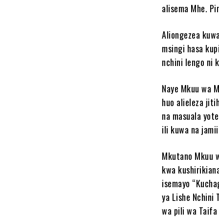
alisema Mhe. Pi
Aliongezea kuwa
msingi hasa kup
nchini lengo ni
Naye Mkuu wa M
huo alieleza ji
na masuala yote
ili kuwa na jami
Mkutano Mkuu wa
kwa kushirikian
isemayo “Kuchag
ya Lishe Nchini
wa pili wa Taifa