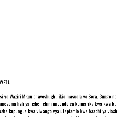
e
 WETU
si ya Waziri Mkuu anayeshughulikia masuala ya Sera, Bunge na
 amesema hali ya lishe nchini imeendelea kuimarika kwa kwa ku
sha kupungua kwa viwango vya utapiamlo kwa baadhi ya viash