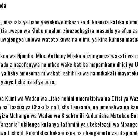
nda
, masuala ya lishe yawekewe mkazo zaidi kuanzia katika elimu
itia uwepo wa Klabu maalum zinazochagiza masuala ya afua za 
 kuwajengea uelewa watoto kuwa na elimu ya kina kuhusu masu
koa wa Njombe, Mhe. Anthony Mtaka alizungumza wakati wa 
tihada zinazofanywa na mkoa wake katika mapambano dhidi ya 
 ya lishe amesema ni wakati sahihi kuwa na mikakati inayotek
i yenye lishe na afya bora.
 Kumi wa Wadau wa Lishe nchini umeratibiwa na Ofisi ya Waz
a na Taasisi ya Chakula na Lishe Tanzania, na umebebwa na kau
iza Mchango wa Wadau wa Kisekta ili Kudumisha Matokeo Bor
 Tanzania” ukilenga kufanya tathmini ya utekelezaji wa Mpango
 wa Lishe ili kuendelea kukabiliana na changamoto za utapiaml