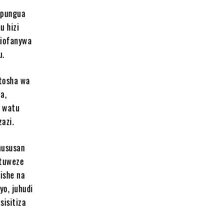
epungua
u hizi
liofanywa
u.
 tosha wa
a,
, watu
azi.
hususan
 tuweze
lishe na
yo, juhudi
sisitiza