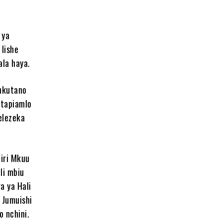
 ya
lishe
ala haya.
mkutano
Utapiamlo
elezeka
iri Mkuu
li mbiu
a ya Hali
 Jumuishi
o nchini.