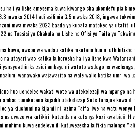
su hali ya lishe amesema kuwa kiwango cha ukondefu pia kim
 3.8 mwaka 2014 hadi asilimia 3.5 mwaka 2018, ingawa takwim
anzoni mwa mwaka 2023 baada ya kupata matokeo ya utafiti u
22 na Taasisi ya Chakula na Lishe na Ofisi ya Taifa ya Takwim
sema kuwa, uwepo wa wadau katika mkutano huo ni uthibitisho
po na utayari wao katika kuboresha hali ya lishe kwa Watanzani
 yanayoathirika zaidi ambayo ni watoto wadogo na wachanga
maalum, wanawake wajawazito na wale walio katika umri wa uz
iano huo uendelee wakati wote wa utekelezaji wa mpango na 
 ambao tunakutana kujadili utekelezaji Sote tunajua kuwa ili
eo ya kiuchumi na kijamii ni lazima Taifa liwe na watu wenye 
wa na uwezo wa kufikiri, kutenda na kufanya kazi kwa bidii. Hiv
 ni muhimu kuwa endelevu ili kutuwezesha kufikia malengo,” ali