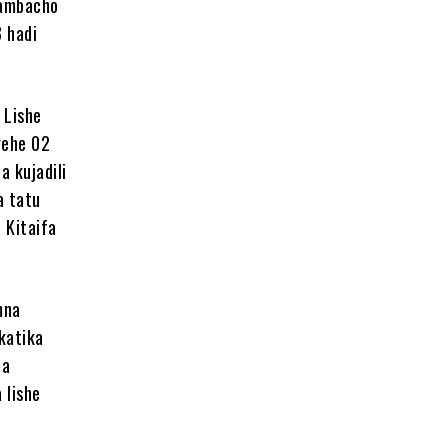
 ambacho
 hadi
 Lishe
rehe 02
 kujadili
a tatu
 Kitaifa
mna
katika
ia
 lishe