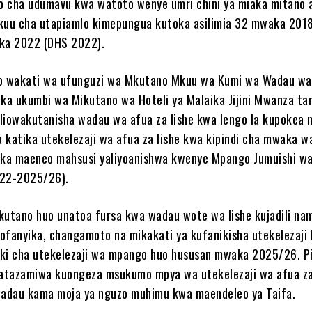
o cha udumavu kwa watoto wenye umri chini ya miaka mitano
kikuu cha utapiamlo kimepungua kutoka asilimia 32 mwaka 2018
aka 2022 (DHS 2022).
 wakati wa ufunguzi wa Mkutano Mkuu wa Kumi wa Wadau wa
ika ukumbi wa Mikutano wa Hoteli ya Malaika Jijini Mwanza ta
liowakutanisha wadau wa afua za lishe kwa lengo la kupokea na
wa katika utekelezaji wa afua za lishe kwa kipindi cha mwaka w
ka maeneo mahsusi yaliyoanishwa kwenye Mpango Jumuishi wa
/22-2025/26).
kutano huo unatoa fursa kwa wadau wote wa lishe kujadili na
vyofanyika, changamoto na mikakati ya kufanikisha utekelezaji 
baki cha utekelezaji wa mpango huo hususan mwaka 2025/26. P
atazamiwa kuongeza msukumo mpya wa utekelezaji wa afua za
adau kama moja ya nguzo muhimu kwa maendeleo ya Taifa.