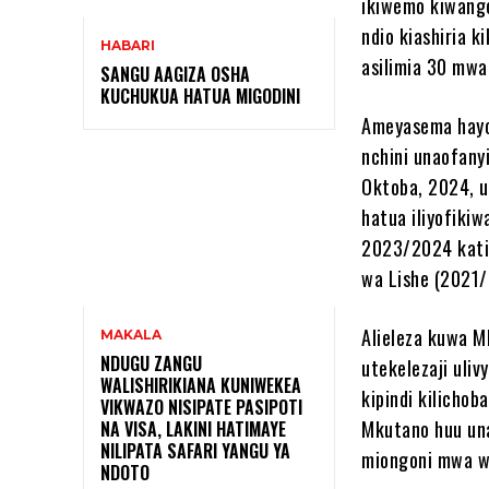
ikiwemo kiwang
ndio kiashiria 
HABARI
asilimia 30 mw
SANGU AAGIZA OSHA
KUCHUKUA HATUA MIGODINI ‎
Ameyasema hayo
nchini unaofany
Oktoba, 2024, u
hatua iliyofiki
2023/2024 kati
wa Lishe (2021
Alieleza kuwa M
MAKALA
NDUGU ZANGU
utekelezaji uli
WALISHIRIKIANA KUNIWEKEA
kipindi kilicho
VIKWAZO NISIPATE PASIPOTI
Mkutano huu un
NA VISA, LAKINI HATIMAYE
NILIPATA SAFARI YANGU YA
miongoni mwa w
NDOTO