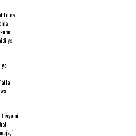
lifu na
ania
mkono
idi ya
 ya
Taifa
 wa
 hivyo ni
hali
moja,”