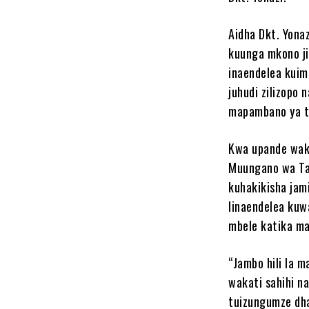
Aidha Dkt. Yonaz
kuunga mkono ji
inaendelea kuim
juhudi zilizopo 
mapambano ya ta
Kwa upande wak
Muungano wa Tan
kuhakikisha jam
linaendelea kuw
mbele katika ma
“Jambo hili la 
wakati sahihi n
tuizungumze dha