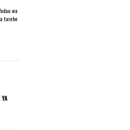
Wadau wa
za tarehe
 YA