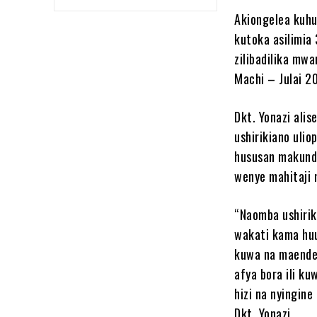
Akiongelea kuhu
kutoka asilimia
zilibadilika mw
Machi – Julai 20
Dkt. Yonazi ali
ushirikiano ulio
hususan makundi
wenye mahitaji 
“Naomba ushirik
wakati kama huu
kuwa na maendel
afya bora ili ku
hizi na nyingine
Dkt. Yonazi.