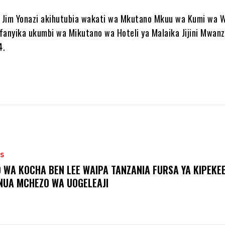
. Jim Yonazi akihutubia wakati wa Mkutano Mkuu wa Kumi wa 
iofanyika ukumbi wa Mikutano wa Hoteli ya Malaika Jijini Mwan
4.
S
O WA KOCHA BEN LEE WAIPA TANZANIA FURSA YA KIPEKEE
NUA MCHEZO WA UOGELEAJI