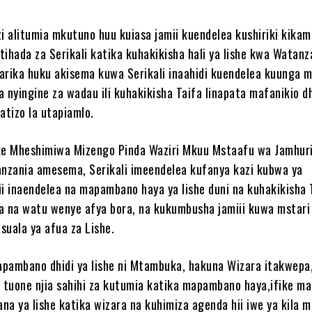
i alitumia mkutuno huu kuiasa jamii kuendelea kushiriki kikami
tihada za Serikali katika kuhakikisha hali ya lishe kwa Watanz
arika huku akisema kuwa Serikali inaahidi kuendelea kuunga 
na nyingine za wadau ili kuhakikisha Taifa linapata mafanikio dh
tizo la utapiamlo.
e Mheshimiwa Mizengo Pinda Waziri Mkuu Mstaafu wa Jamhuri
zania amesema, Serikali imeendelea kufanya kazi kubwa ya
ii inaendelea na mapambano haya ya lishe duni na kuhakikisha 
a na watu wenye afya bora, na kukumbusha jamiii kuwa mstari
suala ya afua za Lishe.
mapambano dhidi ya lishe ni Mtambuka, hakuna Wizara itakwepa,
a tuone njia sahihi za kutumia katika mapambano haya,ifike ma
na ya lishe katika wizara na kuhimiza agenda hii iwe ya kila m