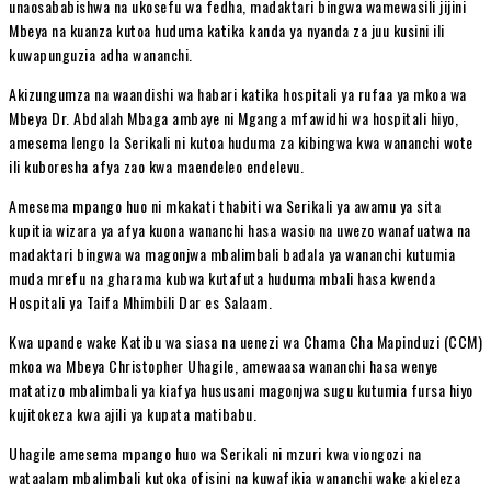
unaosababishwa na ukosefu wa fedha, madaktari bingwa wamewasili jijini
Mbeya na kuanza kutoa huduma katika kanda ya nyanda za juu kusini ili
kuwapunguzia adha wananchi.
Akizungumza na waandishi wa habari katika hospitali ya rufaa ya mkoa wa
Mbeya Dr. Abdalah Mbaga ambaye ni Mganga mfawidhi wa hospitali hiyo,
amesema lengo la Serikali ni kutoa huduma za kibingwa kwa wananchi wote
ili kuboresha afya zao kwa maendeleo endelevu.
Amesema mpango huo ni mkakati thabiti wa Serikali ya awamu ya sita
kupitia wizara ya afya kuona wananchi hasa wasio na uwezo wanafuatwa na
madaktari bingwa wa magonjwa mbalimbali badala ya wananchi kutumia
muda mrefu na gharama kubwa kutafuta huduma mbali hasa kwenda
Hospitali ya Taifa Mhimbili Dar es Salaam.
Kwa upande wake Katibu wa siasa na uenezi wa Chama Cha Mapinduzi (CCM)
mkoa wa Mbeya Christopher Uhagile, amewaasa wananchi hasa wenye
matatizo mbalimbali ya kiafya hususani magonjwa sugu kutumia fursa hiyo
kujitokeza kwa ajili ya kupata matibabu.
Uhagile amesema mpango huo wa Serikali ni mzuri kwa viongozi na
wataalam mbalimbali kutoka ofisini na kuwafikia wananchi wake akieleza