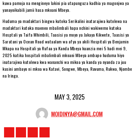
kuwa pamoja na mengineyo lakini pia utapunguza kadhia ya magonjwa ya
yanayoikabili jamii hasa mkoani Mbeya.
Huduma ya madaktari bingwa kutoka Serikalini inatarajiwa kutolewa na
madaktari kutoka maeneo mbalimbali hapa nchini wakiwemo kutoka
Hosptali ya Taifa Mhimbili, Taasisi ya moyo ya Jakaya Kikwete, Taasisi ya
Saratani ya Ocean Road wataalam wa afya ya akili Hospitali ya Benjamin
Mkapa na Hospitali ya Rufaa ya Kanda Mbeya kuanzia mei 5 hadi mei 9,
2025 katika hospitali mbalimbali mkoani Mbeya ambapo huduma hiyo
inatarajiwa kutolewa kwa wananchi wa mikoa ya kanda ya nyanda za juu
kusini ambayo ni mkoa wa Katavi, Songwe, Mbeya, Ruvuma, Rukwa, Njombe
na Iringa.
MAY 3, 2025
MOIDINYA@GMAIL.COM