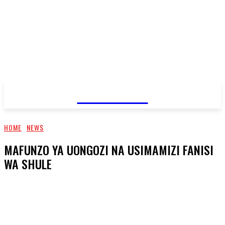
JAMBO TV
HOME
NEWS
MAFUNZO YA UONGOZI NA USIMAMIZI FANISI
WA SHULE