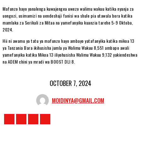
Mafunzo hayo yanalenga kuwajengea uwezo walimu wakuu katika nyanja za
uongozi, usimamizi na uendeshaji fanisi wa shule pia utawala bora katika
mamlaka za Serikali za Mitaa na yamefanyika kuanzia tarehe 5-9 Oktoba,
2024.
Hii ni awamu ya tatu ya mafunzo hayo ambayo yatafanyika katika mikoa 13
ya Tanzania Bara ikihusisha jumla ya Walimu Wakuu 8,551 ambapo awali
yamefanyika katika Mikoa 13 iliyohusisha Walimu Wakuu 9,132 yakiendeshwa
na ADEM chini ya mradi wa BOOST DLI 8.
OCTOBER 7, 2024
MOIDINYA@GMAIL.COM