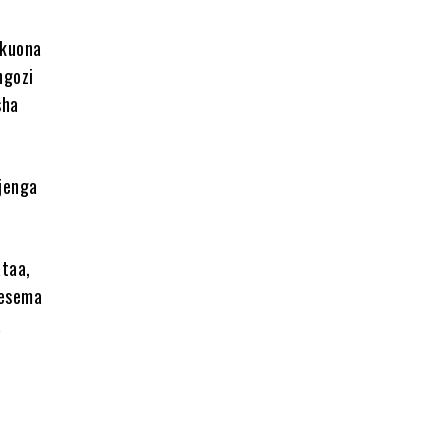
 kuona
ngozi
sha
jenga
ataa,
mesema
a