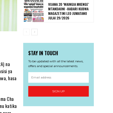
VIJANA 20 ‘WAINGIA MKENGE’
MTANDAONI -HABARI KUBWA
MAGAZETINI LEO JUMATANO
JULAI 29/2026
STAY IN TOUCH
To be updated with all the latest news,
RA) na
offers and special announcements.
sisi ya
hwa, hasa
SIGN UP
hama Cha
mu katika
a pesa