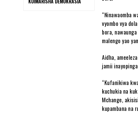
KUIMARISHA DEMOKRASIA
“Ninawaomba wao
vyombo vya dola
bora, nawaunga 
malengo yao ya
Aidha, ameeleza
jamii inayoping
“Kufanikiwa kwa
kuchukia na kuk
Mchange, akisis
kupambana na r