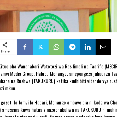
Share
ituo cha Wanahabari Watetezi wa Rasilimali na Taarifa (MECI
amvi Media Group, Habibu Mchange, amepongeza juhudi za Taa
bana na Rushwa (TAKUKURU) katika kudhibiti vitendo vya rus
uzi mkuu.
gazeti la Jamvi la Habari, Mchange ambaye pia ni kada wa C
) amesema kuwa hatua zinazochukuliwa na TAKUKURU ni muhi
fa linapata viongozi waadilifu wasiopata madaraka kwa kutumi