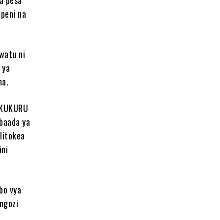
mpeni na
watu ni
 ya
ma.
TAKUKURU
 baada ya
ilitokea
ini
bo vya
ongozi