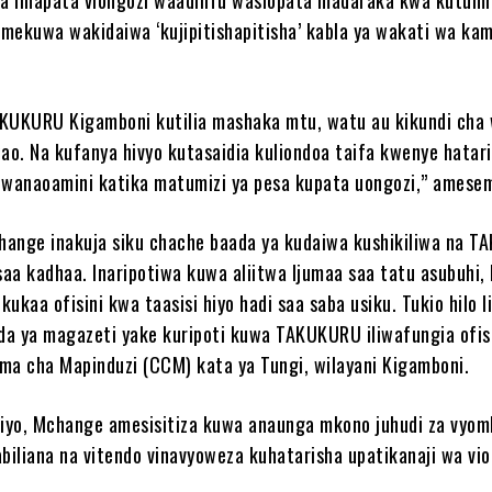
mekuwa wakidaiwa ‘kujipitishapitisha’ kabla ya wakati wa ka
KUKURU Kigamboni kutilia mashaka mtu, watu au kikundi cha 
wao. Na kufanya hivyo kutasaidia kuliondoa taifa kwenye hatari
 wanaoamini katika matumizi ya pesa kupata uongozi,” amese
change inakuja siku chache baada ya kudaiwa kushikiliwa na 
aa kadhaa. Inaripotiwa kuwa aliitwa Ijumaa saa tatu asubuhi,
 kukaa ofisini kwa taasisi hiyo hadi saa saba usiku. Tukio hilo l
a ya magazeti yake kuripoti kuwa TAKUKURU iliwafungia ofis
ma cha Mapinduzi (CCM) kata ya Tungi, wilayani Kigamboni.
hiyo, Mchange amesisitiza kuwa anaunga mkono juhudi za vyom
abiliana na vitendo vinavyoweza kuhatarisha upatikanaji wa vi