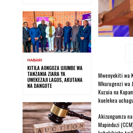
HABARI
KITILA AONGOZA UJUMBE WA
TANZANIA ZIARA YA
Mwenyekiti wa K
UWEKEZAJI LAGOS, AKUTANA
Mkurugenzi wa J
NA DANGOTE
Kuzuia na Kupam
kuelekea uchag
Akizungumza na 
Mapinduzi (CCM
kuhakikisha tai