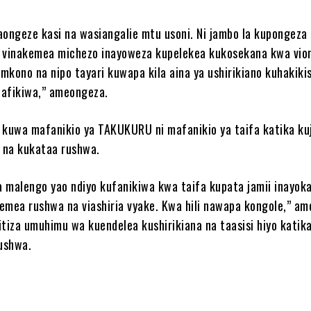
ngeze kasi na wasiangalie mtu usoni. Ni jambo la kupongeza
 vinakemea michezo inayoweza kupelekea kukosekana kwa vio
mkono na nipo tayari kuwapa kila aina ya ushirikiano kuhakiki
nafikiwa,” ameongeza.
 kuwa mafanikio ya TAKUKURU ni mafanikio ya taifa katika ku
a na kukataa rushwa.
 malengo yao ndiyo kufanikiwa kwa taifa kupata jamii inayok
emea rushwa na viashiria vyake. Kwa hili nawapa kongole,” a
itiza umuhimu wa kuendelea kushirikiana na taasisi hiyo katik
ushwa.