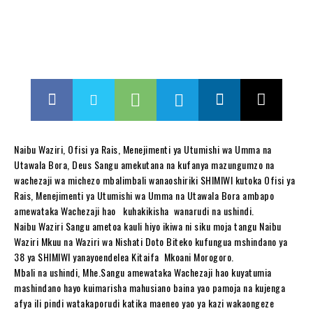
Naibu Waziri, Ofisi ya Rais, Menejimenti ya Utumishi wa Umma na
Utawala Bora, Deus Sangu amekutana na kufanya mazungumzo na
wachezaji wa michezo mbalimbali wanaoshiriki SHIMIWI kutoka Ofisi ya
Rais, Menejimenti ya Utumishi wa Umma na Utawala Bora ambapo
amewataka Wachezaji hao kuhakikisha wanarudi na ushindi.
Naibu Waziri Sangu ametoa kauli hiyo ikiwa ni siku moja tangu Naibu
Waziri Mkuu na Waziri wa Nishati Doto Biteko kufungua mshindano ya
38 ya SHIMIWI yanayoendelea Kitaifa Mkoani Morogoro.
Mbali na ushindi, Mhe.Sangu amewataka Wachezaji hao kuyatumia
mashindano hayo kuimarisha mahusiano baina yao pamoja na kujenga
afya ili pindi watakaporudi katika maeneo yao ya kazi wakaongeze