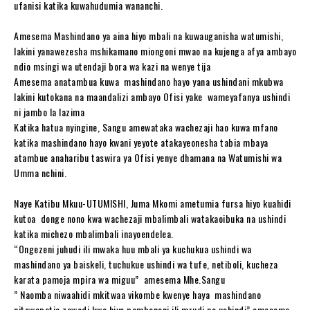
ufanisi katika kuwahudumia wananchi.
Amesema Mashindano ya aina hiyo mbali na kuwauganisha watumishi,
lakini yanawezesha mshikamano miongoni mwao na kujenga afya ambayo
ndio msingi wa utendaji bora wa kazi na wenye tija
Amesema anatambua kuwa mashindano hayo yana ushindani mkubwa
lakini kutokana na maandalizi ambayo Ofisi yake wameyafanya ushindi
ni jambo la lazima
Katika hatua nyingine, Sangu amewataka wachezaji hao kuwa mfano
katika mashindano hayo kwani yeyote atakayeonesha tabia mbaya
atambue anaharibu taswira ya Ofisi yenye dhamana na Watumishi wa
Umma nchini.
Naye Katibu Mkuu-UTUMISHI, Juma Mkomi ametumia fursa hiyo kuahidi
kutoa donge nono kwa wachezaji mbalimbali watakaoibuka na ushindi
katika michezo mbalimbali inayoendelea.
“Ongezeni juhudi ili mwaka huu mbali ya kuchukua ushindi wa
mashindano ya baiskeli, tuchukue ushindi wa tufe, netiboli, kucheza
karata pamoja mpira wa miguu” amesema Mhe.Sangu
” Naomba niwaahidi mkitwaa vikombe kwenye haya mashindano
nitawapatia zawadi kwa hiyo pambaneni ili mrudi na ushindi” amesema