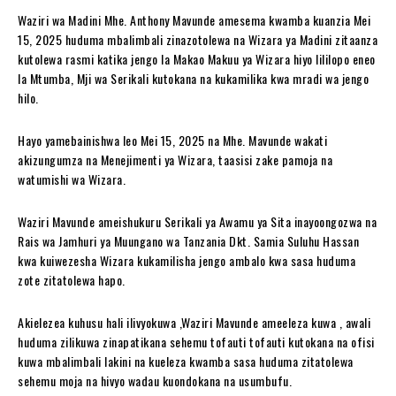
Waziri wa Madini Mhe. Anthony Mavunde amesema kwamba kuanzia Mei
15, 2025 huduma mbalimbali zinazotolewa na Wizara ya Madini zitaanza
kutolewa rasmi katika jengo la Makao Makuu ya Wizara hiyo lililopo eneo
la Mtumba, Mji wa Serikali kutokana na kukamilika kwa mradi wa jengo
hilo.
Hayo yamebainishwa leo Mei 15, 2025 na Mhe. Mavunde wakati
akizungumza na Menejimenti ya Wizara, taasisi zake pamoja na
watumishi wa Wizara.
Waziri Mavunde ameishukuru Serikali ya Awamu ya Sita inayoongozwa na
Rais wa Jamhuri ya Muungano wa Tanzania Dkt. Samia Suluhu Hassan
kwa kuiwezesha Wizara kukamilisha jengo ambalo kwa sasa huduma
zote zitatolewa hapo.
Akielezea kuhusu hali ilivyokuwa ,Waziri Mavunde ameeleza kuwa , awali
huduma zilikuwa zinapatikana sehemu tofauti tofauti kutokana na ofisi
kuwa mbalimbali lakini na kueleza kwamba sasa huduma zitatolewa
sehemu moja na hivyo wadau kuondokana na usumbufu.