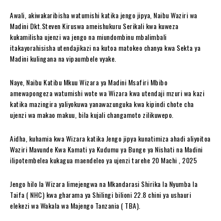
Awali, akiwakaribisha watumishi katika jengo jipya, Naibu Waziri wa
Madini Dkt.Steven Kiruswa ameishukuru Serikali kwa kuweza
kukamilisha ujenzi wa jengo na miundombinu mbalimbali
itakayorahisisha utendajikazi na kutoa matokeo chanya kwa Sekta ya
Madini kulingana na vipaumbele vyake.
Naye, Naibu Katibu Mkuu Wizara ya Madini Msafiri Mbibo
amewapongeza watumishi wote wa Wizara kwa utendaji mzuri wa kazi
katika mazingira yaliyokuwa yanawazunguka kwa kipindi chote cha
ujenzi wa makao makuu, bila kujali changamoto zilikuwepo.
Aidha, kuhamia kwa Wizara katika Jengo jipya kunatimiza ahadi aliyoitoa
Waziri Mavunde Kwa Kamati ya Kudumu ya Bunge ya Nishati na Madini
ilipotembelea kukagua maendeleo ya ujenzi tarehe 20 Machi , 2025
Jengo hilo la Wizara limejengwa na Mkandarasi Shirika la Nyumba la
Taifa ( NHC) kwa gharama ya Shilingi bilioni 22.8 chini ya ushauri
elekezi wa Wakala wa Majengo Tanzania ( TBA).