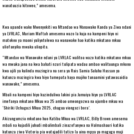
wanatuuzia kitoweo,” amesema.
Kwa upande wake Mwenyekiti wa Mtandao wa Wanawake Kanda ya Ziwa ndani
ya LVRLAC, Mariam Maftah amesema wazo la kuja na kampeni hiyo ni
matokeo ya maoni yaliyotolewa na wanawake hao katika mkutano mkuu
uliofanyika mwaka uliopita.
“Mtandao wa Wanawake ndani ya LVRLAC walitoa wazo katika mkutano mkuu
wa mwaka jana na kwa bahati nzuri tulipata wadau ambao walituunga mkono
kwa ajili ya kulinda mazingira na sera ya Rais Samia Suluhu Hassan ya
kutunza mazingira kwa hiyo tumepata haya majiko tunaamini yatawasaidia
wanawake,” amesema.
Mbali na kampeni hiyo kuzinduliwa lakini pia Jumuiya hiyo ya LVRLAC
imefanya mkutano Mkuu wa 25 ambao umeongozwa na ujumbe mkuu wa
‘Shiriki Uchaguzi Mkuu 2025, chagua viongozi bora’.
Akizungumzia mkutano huo Katibu Mkuu wa LVRLAC, Billy Brown amesema
mbali na kujadili juhudi mbalimbali zinazofanywa na Halmashauri katika
kutunza ziwa Victoria pia watajadili tatizo la aina mpya ya magugu maji