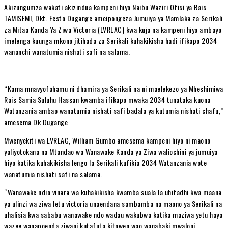
Akizungumza wakati akizindua kampeni hiyo Naibu Waziri Ofisi ya Rais
TAMISEMI, Dkt. Festo Dugange ameipongeza Jumuiya ya Mamlaka za Serikali
za Mitaa Kanda Ya Ziwa Victoria (LVRLAC) kwa kuja na kampeni hiyo ambayo
imelenga kuunga mkono jitihada za Serikali kuhakikisha hadi ifikapo 2034
wananchi wanatumia nishati safi na salama.
“Kama mnavyofahamu ni dhamira ya Serikali na ni maelekezo ya Mheshimiwa
Rais Samia Suluhu Hassan kwamba ifikapo mwaka 2034 tunataka kuona
Watanzania ambao wanatumia nishati safi badala ya kutumia nishati chafu,”
amesema Dk Dugange
Mwenyekiti wa LVRLAC, William Gumbo amesema kampeni hiyo ni maono
yaliyotokana na Mtandao wa Wanawake Kanda ya Ziwa waliochini ya jumuiya
hiyo katika kuhakikisha lengo la Serikali kufikia 2034 Watanzania wote
wanatumia nishati safi na salama.
“Wanawake ndio vinara wa kuhakikisha kwamba suala la uhifadhi kwa maana
ya ulinzi wa ziwa letu victoria unaendana sambamba na maono ya Serikali na
uhalisia kwa sababu wanawake ndo wadau wakubwa katika maziwa yetu haya
wazee wanapoenda ziwani kutafuta kitoweo wao wanabaki mwaloni