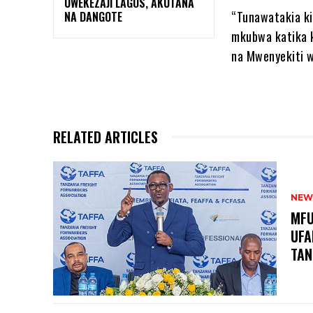
UWEKEZAJI LAGOS, AKUTANA
“Tunawatakia ki
NA DANGOTE
mkubwa katika k
na Mwenyekiti w
RELATED ARTICLES
NEW
MFU
UFA
TAN