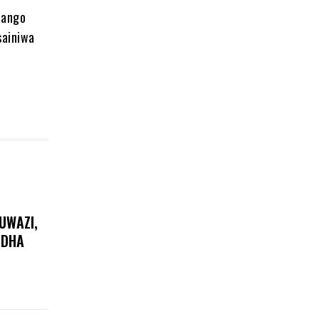
hango
sainiwa
UWAZI,
ODHA