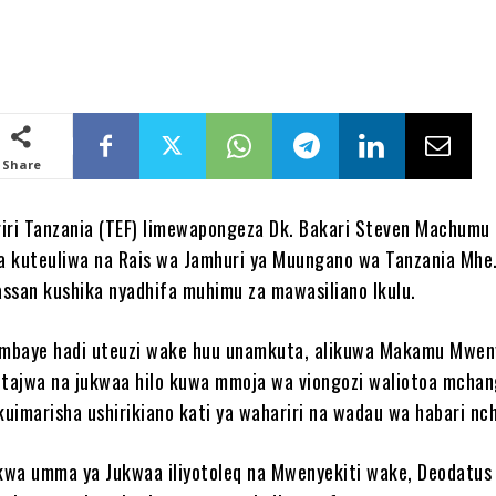
Share
iri Tanzania (TEF) limewapongeza Dk. Bakari Steven Machumu 
 kuteuliwa na Rais wa Jamhuri ya Muungano wa Tanzania Mhe.
ssan kushika nyadhifa muhimu za mawasiliano Ikulu.
mbaye hadi uteuzi wake huu unamkuta, alikuwa Makamu Mwen
tajwa na jukwaa hilo kuwa mmoja wa viongozi waliotoa mcha
uimarisha ushirikiano kati ya wahariri na wadau wa habari nch
 kwa umma ya Jukwaa iliyotoleq na Mwenyekiti wake, Deodatus 