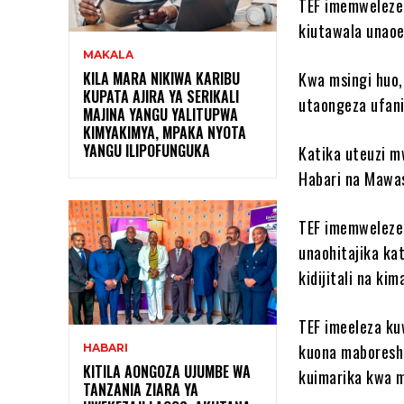
TEF imemweleze
kiutawala unaoe
MAKALA
KILA MARA NIKIWA KARIBU
Kwa msingi huo,
KUPATA AJIRA YA SERIKALI
utaongeza ufani
MAJINA YANGU YALITUPWA
KIMYAKIMYA, MPAKA NYOTA
YANGU ILIPOFUNGUKA
Katika uteuzi m
Habari na Mawas
TEF imemwelez
unaohitajika ka
kidijitali na ki
TEF imeeleza ku
kuona maboresho
HABARI
KITILA AONGOZA UJUMBE WA
kuimarika kwa 
TANZANIA ZIARA YA