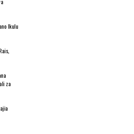
wa
ano Ikulu
Rais,
ana
li za
ajia