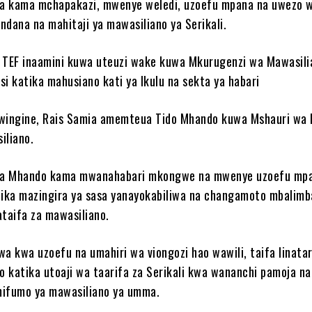
a kama mchapakazi, mwenye weledi, uzoefu mpana na uwezo 
ndana na mahitaji ya mawasiliano ya Serikali.
 TEF inaamini kuwa uteuzi wake kuwa Mkurugenzi wa Mawasili
si katika mahusiano kati ya Ikulu na sekta ya habari
wingine, Rais Samia amemteua Tido Mhando kuwa Mshauri wa 
iliano.
ea Mhando kama mwanahabari mkongwe na mwenye uzoefu mp
tika mazingira ya sasa yanayokabiliwa na changamoto mbalimba
mataifa za mawasiliano.
wa kwa uzoefu na umahiri wa viongozi hao wawili, taifa linatar
 katika utoaji wa taarifa za Serikali kwa wananchi pamoja na
mifumo ya mawasiliano ya umma.