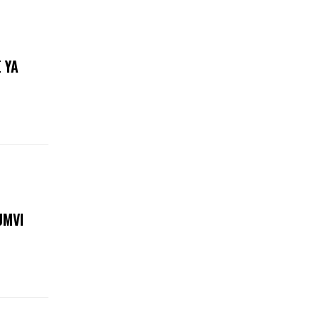
 YA
UMVI