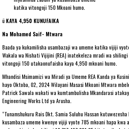
katika vitongoji 150 Mkoani humo.
ü
KAYA 4,950 KUNUFAIKA
Na Mohamed Saif- Mtwara
Baada ya kukamilisha usambazaji wa umeme katika vijiji vyot
Wakala wa Nishati Vijijini (REA) inatekeleza mradi wa shilin
vitongoji 150 utakaonufaisha kaya 4,950 mkoani humo.
Mhandisi Msimamizi wa Miradi ya Umeme REA Kanda ya Kusini
hayo Oktoba, 02, 2024 Wilayani Masasi Mkoani Mtwara mbel
Patrick Sawala wakati wa kumtambulisha Mkandarasi atakay
Engineering Works Ltd ya Arusha.
“Tunamshukuru Rais Dkt. Samia Suluhu Hassan kutuwezesha k
kusambaza umeme kwenye vijiji vyote 785 mkoani hapa kwa as