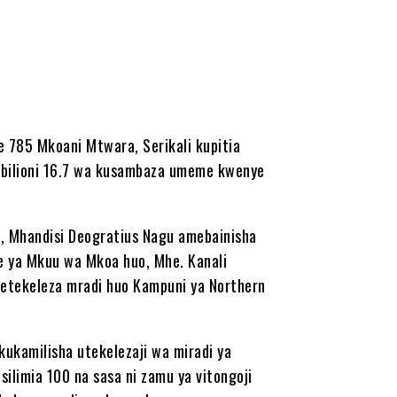
e 785 Mkoani Mtwara, Serikali kupitia
gi bilioni 16.7 wa kusambaza umeme kwenye
, Mhandisi Deogratius Nagu amebainisha
e ya Mkuu wa Mkoa huo, Mhe. Kanali
etekeleza mradi huo Kampuni ya Northern
ukamilisha utekelezaji wa miradi ya
ilimia 100 na sasa ni zamu ya vitongoji