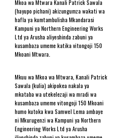
Mkoa wa Mtwara Kanali Patrick Sawala
(hayupo pichani) akizungumza wakati wa
hafla ya kumtambulisha Mkandarasi
Kampuni ya Northern Engineering Works
Ltd ya Arusha aliyeshinda zabuni ya
kusambaza umeme katika vitongoji 150
Mkoani Mtwara.
Mkuu wa Mkoa wa Mtwara, Kanali Patrick
Sawala (kulia) akipokea nakala ya
mkataba wa utekelezaji wa mradi wa
kusambaza umeme vitongoji 150 Mkoani
humo kutoka kwa Samwel Lema ambaye
ni Mkurugenzi wa Kampuni ya Northern
Engineering Works Ltd ya Arusha
iliyoshinda zabuni ya kusambaza umeme