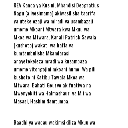
REA Kanda ya Kusini, Mhandisi Deogratius
Nagu (aliyesimama) akiwasilisha taarifa
ya utekelezaji wa miradi ya usambazaji
umeme Mkoani Mtwara kwa Mkuu wa
Mkoa wa Mtwara, Kanali Patrick Sawala
(kushoto) wakati wa hafla ya
kumtambulisha Mkandarasi
anayetekeleza mradi wa kusambaza
umeme vitongojini mkoani humo. Wa pili
kushoto ni Katibu Tawala Mkoa wa
Mtwara, Bahati Geuzye akifuatiwa na
Mwenyekiti wa Halmashauri ya Mji wa
Masasi, Hashim Namtumba.
Baadhi ya wadau wakimsikiliza Mkuu wa