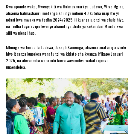
Kwa upande wake, Mwenyekiti wa Halmashauri ya Ludewa, Wise Mgina,
alisema halmashauri imetenga shilingi milioni 40 kutoka mapato ya
ndani kwa mwaka wa fedha 2024/2025 ili kuanza ujenzi wa shule hiyo,
na fedha tayari zipo kwenye akaunti ya shule ya sekondari Manda kwa
ajili ya ujenzi huo.
Mbunge wa Jimbo la Ludewa, Joseph Kamonga, alisema anatarajia shule
hiyo itaanza kupokea wanafunzi wa kidato cha kwanza ifikapo Januari
2025, na aliwaomba wananchi kuwa wavumilivu wakati ujenzi
unaendelea.