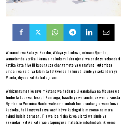
Wananchi wa Kata ya Ruhuhu, Wilaya ya Ludewa, mkoani Njombe,
wameiomba serikali kuanza na kukamilisha ujenzi wa shule ya sekondari
katika kata hiyo ili kupunguza changamoto ya wanafunzi kutembea
umbali wa zaidi ya kilomita 18 kwenda na kurudi shule ya sekondari ya
Manda, iliyopo katika kata jirani.
Wakizungumza kwenye mkutano wa hadhara ulioandaliwa na Mbunge wa
Jimbo la Ludewa, Joseph Kamonga, baadhi ya wananchi, akiwemo Fausta
Nyimbo na Veronica Haule, walisema umbali huo unachangia wanafunzi
kuchoka, hali inayowafanya washindwe kuzingatia masomo na mara
nyingi kulala darasani. Pia walibainisha kuwa ujenzi wa shule ya
sekondari katika kata yao utapunguza matatizo mbalimbali, ikiwemo