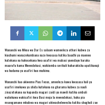
Wananchi wa Mkoa wa Dar Es salaam wameeleza athari kubwa za
kiuchumi wanazokumbana nazo kwasasa katika baadhi ya maeneo
kutokana na kukosekana kwa usafiri wa mabasi yaendayo haraka
maarufu kama Mwendokasi, wakiiomba serikali kuharakisha upatikanaji
wa huduma ya usafiri huo muhimu.
Wananchi hao akiwemo Pius Focus, ameeleza kuwa kwasasa hali ya
usafiri imekuwa ya shida kutokana na gharama kubwa za nauli
zinazotokana na kupanda magari zaidi ya mawili katika umbali
waliokuwa wakisafiri kwa Basi moja la mwendokasi, huku pia
msongamano mkubwa wa magari ukiwachelewesha katika shughuli zao