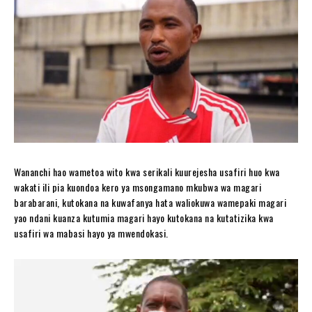
Wananchi hao wametoa wito kwa serikali kuurejesha usafiri huo kwa
wakati ili pia kuondoa kero ya msongamano mkubwa wa magari
barabarani, kutokana na kuwafanya hata waliokuwa wamepaki magari
yao ndani kuanza kutumia magari hayo kutokana na kutatizika kwa
usafiri wa mabasi hayo ya mwendokasi.
V
i
d
e