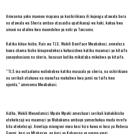
Amesema yako maeneo mapana ya kushirikiana ili kujenga utawala bora
na utawala wa Sheria ambao utasaidia upatikanaji wa haki, kukua kwa
amani na utulivu kwa maendeleo ya nchi ya Tanzania.
Katika kikao hicho, Rais wa TLS, Wakili Boniface Mwabukusi, ameeleza
kuwa chama hicho kinapendekeza kuhusishwa katika maamuzi ya kitaifa
yanayohusiana na sheria, hususan katika mikataba mikubwa ya kitaifa.
“TLS ina wataalamu waliobobea katika masuala ya sheria, na ushirikiano
na serikali utakuwa na manufaa makubwa kwa jamii na taifa kwa
ujumla,” amesema Mwabukusi.
Aidha, Wakili Mwandamizi Mpale Mpoki ameshauri serikali kuhakikisha
utekelezaji wa maamuzi ya Mahakama ambayo yamechukua muda mrefu
bila utekelezaji. Ametaja miongoni mwa kesi hizo kuwa ni kesi ya Rebeca
Gyumi, kesi ya Mtobesya, na kesi ya Kabourou ya vyama vingi.