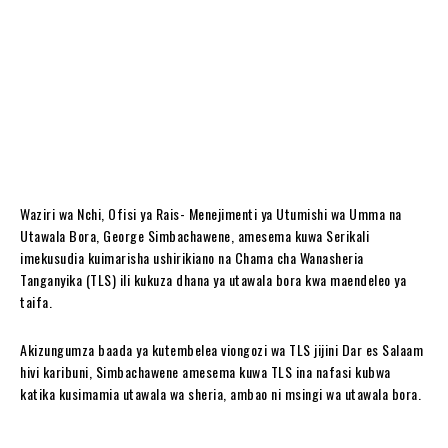
Waziri wa Nchi, Ofisi ya Rais- Menejimenti ya Utumishi wa Umma na
Utawala Bora, George Simbachawene, amesema kuwa Serikali
imekusudia kuimarisha ushirikiano na Chama cha Wanasheria
Tanganyika (TLS) ili kukuza dhana ya utawala bora kwa maendeleo ya
taifa.
Akizungumza baada ya kutembelea viongozi wa TLS jijini Dar es Salaam
hivi karibuni, Simbachawene amesema kuwa TLS ina nafasi kubwa
katika kusimamia utawala wa sheria, ambao ni msingi wa utawala bora.