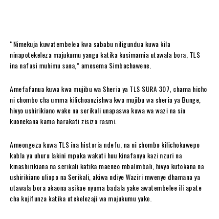
“Nimekuja kuwatembelea kwa sababu niligundua kuwa kila
ninapotekeleza majukumu yangu katika kusimamia utawala bora, TLS
ina nafasi muhimu sana,” amesema Simbachawene.
Amefafanua kuwa kwa mujibu wa Sheria ya TLS SURA 307, chama hicho
ni chombo cha umma kilichoanzishwa kwa mujibu wa sheria ya Bunge,
hivyo ushirikiano wake na serikali unapaswa kuwa wa wazi na sio
kuonekana kama harakati zisizo rasmi.
Ameongeza kuwa TLS ina historia ndefu, na ni chombo kilichokuwepo
kabla ya uhuru lakini mpaka wakati huu kinafanya kazi nzuri na
kinashirikiana na serikali katika maeneo mbalimbali, hivyo kutokana na
ushirikiano uliopo na Serikali, akiwa ndiye Waziri mwenye dhamana ya
utawala bora akaona asikae nyuma badala yake awatembelee ili apate
cha kujifunza katika utekelezaji wa majukumu yake.