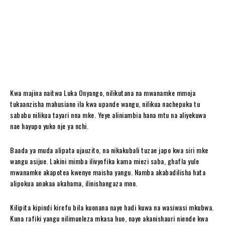
Kwa majina naitwa Luka Onyango, nilikutana na mwanamke mmoja
tukaanzisha mahusiano ila kwa upande wangu, nilikua nachepuka tu
sababu nilikua tayari nna mke. Yeye aliniambia hana mtu na aliyekuwa
nae hayupo yuko nje ya nchi.
Baada ya muda alipata ujauzito, na nikakubali tuzae japo kwa siri mke
wangu asijue. Lakini mimba ilivyofika kama miezi saba, ghafla yule
mwanamke akapotea kwenye maisha yangu. Namba akabadilisha hata
alipokua anakaa akahama, ilinishangaza mno.
Kilipita kipindi kirefu bila kuonana naye hadi kuwa na wasiwasi mkubwa.
Kuna rafiki yangu nilimueleza mkasa huo, naye akanishauri niende kwa