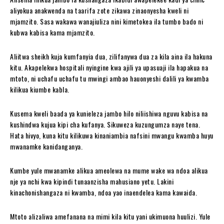
aliyokua anakwenda na taarifa zote zikawa zinaonyesha kweli ni
mjamzito. Sasa wakawa wanajiuliza nini kimetokea ila tumbo bado ni
kubwa kabisa kama mjamzito.
Aliitwa sheikh kuja kumfanyia dua, zilifanywa dua za kila aina ila hakuna
kitu. Akapelekwa hospitali nyingine kwa ajili ya upasuaji ila hapakua na
mtoto, ni uchafu uchafu tu mwingi ambao hauonyeshi dalili ya kwamba
kilikua kiumbe kabla.
Kusema kweli baada ya kunieleza jambo hilo niliishiwa nguvu kabisa na
kushindwa kujua kipi cha kufanya. Sikuweza kuzungumza naye tena.
Hata hivyo, kuna kitu kilikuwa kinaniambia nafsini mwangu kwamba huyu
mwanamke kanidanganya.
Kumbe yule mwanamke alikua ameolewa na mume wake wa ndoa alikua
nje ya nchi kwa kipindi tunaanzisha mahusiano yetu. Lakini
kinachonishangaza ni kwamba, ndoa yao inaendelea kama kawaida.
Mtoto alizaliwa amefanana na mimi kila kitu yani ukimuona huulizi. Yule