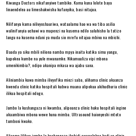
Kiwanga Doctors nikafanyiwe tambiko. Kama kuna lolote baya
linaendelea au limeshakwisha kufanyika, basi nitajua.
Nilifanya kama nilivyoshauriwa, wataalamu hao wa wa tiba asilia
walinifanyia uchawi wa mapenzi na kusema ndilo suluhisho la tatizo
langu na kusema ndani ya muda sio mrefu nitajua mbivu na mbichi.
Baada ya siku mbili niliona namba mpya inaita katika simu yangu,
kupokea kumbe na yule mwanamke. Nikamuuliza vipi mbona
umenikimbia?, ndipo akanipa mkasa wa ajabu sana.
Aliniambia kuwa mimba ilivyofika miezi saba, alihama clinic akaanza
kwenda clinic katika hospitali kubwa maana alipokua akihudhuria clinic
ilikua hospitali ndogo.
Jambo la kushangaza ni kwamba, alipoanza clinic huku hospitali ingine
akaambiwa mbona wewe huna mimba. Ultrasound haionyeshi mtoto
tumboni kwako.
Alisema lilikua jambo la kushangaza ikabidi awapelekee kadi ya clinic