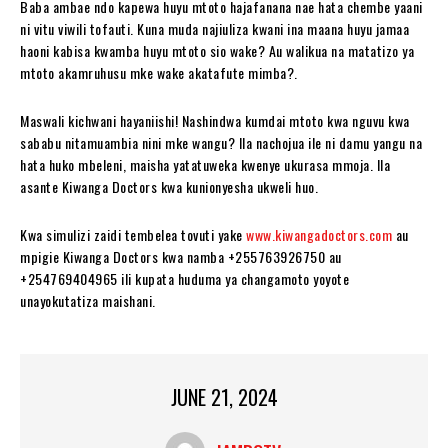
Baba ambae ndo kapewa huyu mtoto hajafanana nae hata chembe yaani
ni vitu viwili tofauti. Kuna muda najiuliza kwani ina maana huyu jamaa
haoni kabisa kwamba huyu mtoto sio wake? Au walikua na matatizo ya
mtoto akamruhusu mke wake akatafute mimba?.
Maswali kichwani hayaniishi! Nashindwa kumdai mtoto kwa nguvu kwa
sababu nitamuambia nini mke wangu? Ila nachojua ile ni damu yangu na
hata huko mbeleni, maisha yatatuweka kwenye ukurasa mmoja. Ila
asante Kiwanga Doctors kwa kunionyesha ukweli huo.
Kwa simulizi zaidi tembelea tovuti yake
www.kiwangadoctors.com
au
mpigie Kiwanga Doctors kwa namba +255763926750 au
+254769404965 ili kupata huduma ya changamoto yoyote
unayokutatiza maishani.
JUNE 21, 2024