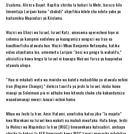
Usalama, Alireza Bayat. Kupitia shirika la habari la Mehr, baraza hilo
limemtaja Larijani kama “shahidi” aliyefikia kilele cha ndoto yake ya
kuitumikia Mapinduzi ya Kiislamu.
Waziri wa Ulinzi wa Israel, Israel Katz, amesema operesheni hiyo ni
sehemu ya kampeni endelevu ya kuangamiza uongozi wa Iran na
kuudhoofisha utawala huo. Waziri Mkuu Benjamin Netanyahu, katika
video aliyoituma leo, amemwita Larijani “bosi wa genge la wahalifu,”
akisisitiza kuwa lengo la Israel ni kuwapa Wairani fursa ya kuupindua
utawala uliopo.
“Huu ni mkakati wetu wa mwisho wa kuleta mabadiliko ya utawala nchini
Iran (Regime Change),” ilieleza taarifa ya jeshi la Israel, ikidai kuwa
mauaji ya Soleimani pia ni adhabu kwa kitendo chake cha kukandamiza
waandamanaji mwezi Januari nchini humo.
Mkuu wa Jeshi la Iran, Amir Hatami, ametishia kutoa jibu “la majuto”
kwa Marekani na Israel kwa wakati na mahali mwafaka. Hata hivyo, Jeshi
la Walinzi wa Mapinduzi la Iran (IRGC) limeonekana kutosubiri, ambapo
shirika la habari la AFP limeripoti kuwa IRGC tayari imerusha mfululizo