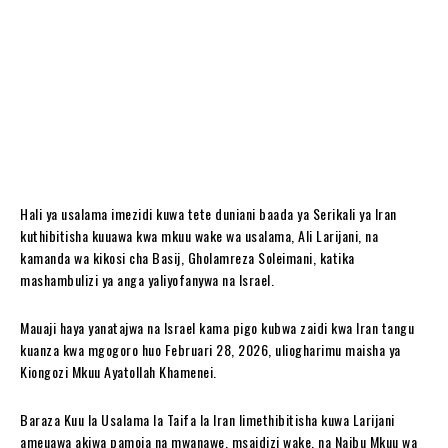
Hali ya usalama imezidi kuwa tete duniani baada ya Serikali ya Iran
kuthibitisha kuuawa kwa mkuu wake wa usalama, Ali Larijani, na
kamanda wa kikosi cha Basij, Gholamreza Soleimani, katika
mashambulizi ya anga yaliyofanywa na Israel.
Mauaji haya yanatajwa na Israel kama pigo kubwa zaidi kwa Iran tangu
kuanza kwa mgogoro huo Februari 28, 2026, uliogharimu maisha ya
Kiongozi Mkuu Ayatollah Khamenei.
Baraza Kuu la Usalama la Taifa la Iran limethibitisha kuwa Larijani
ameuawa akiwa pamoja na mwanawe, msaidizi wake, na Naibu Mkuu wa