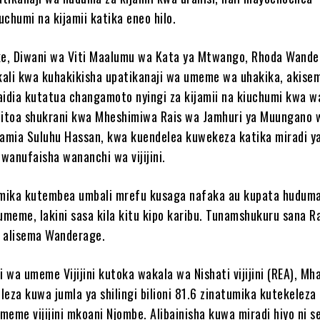
chumi na kijamii katika eneo hilo.
e, Diwani wa Viti Maalumu wa Kata ya Mtwango, Rhoda Wande
ikali kwa kuhakikisha upatikanaji wa umeme wa uhakika, akis
aidia kutatua changamoto nyingi za kijamii na kiuchumi kwa w
 alitoa shukrani kwa Mheshimiwa Rais wa Jamhuri ya Muungano 
Samia Suluhu Hassan, kwa kuendelea kuwekeza katika miradi y
wanufaisha wananchi wa vijijini.
imika kutembea umbali mrefu kusaga nafaka au kupata huduma
meme, lakini sasa kila kitu kipo karibu. Tunamshukuru sana R
,” alisema Wanderage.
wa umeme Vijijini kutoka wakala wa Nishati vijijini (REA), Mha
eleza kuwa jumla ya shilingi bilioni 81.6 zinatumika kutekeleza
meme vijijini mkoani Njombe. Alibainisha kuwa miradi hiyo ni 