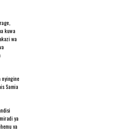
rage,
ema kuwa
akazi wa
wa
a
 nyingine
ais Samia
ndisi
 miradi ya
sehemu ya