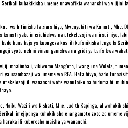
 Serikali kuhakikisha umeme unawafikia wananchi wa vijijini k
ati wa hitimisho la ziara hiyo, Mwenyekiti wa Kamati, Mhe. D
a kamati yake imeridhishwa na utekelezaji wa miradi hiyo, laki
 bado kuna haja ya kuongeza kasi ili kufanikisha lengo la Serik
ngoji vyote nchini vinaunganishwa na gridi ya taifa kwa wakat
ijiji mbalimbali, vikiwemo Mang’oto, Lwangu na Welela, tume
i ya usambazaji wa umeme wa REA. Hata hivyo, bado tunasisit
a utekelezaji ili wananchi wote wanufaike na huduma hii muhi
thayo.
, Naibu Waziri wa Nishati, Mhe. Judith Kapinga, aliwahakikish
erikali imejipanga kuhakikisha changamoto zote za umeme viji
a haraka ili kuboresha maisha ya wananchi.