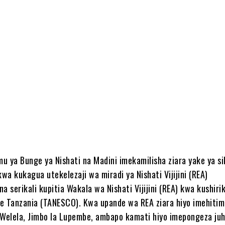
u ya Bunge ya Nishati na Madini imekamilisha ziara yake ya si
a kukagua utekelezaji wa miradi ya Nishati Vijijini (REA)
a serikali kupitia Wakala wa Nishati Vijijini (REA) kwa kushiri
e Tanzania (TANESCO). Kwa upande wa REA ziara hiyo imehiti
ha Welela, Jimbo la Lupembe, ambapo kamati hiyo imepongeza ju