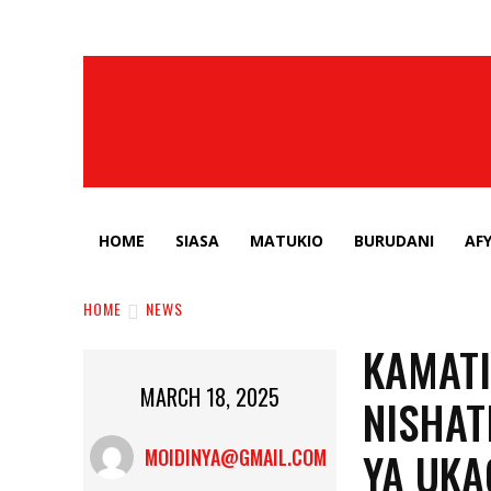
HOME
SIASA
MATUKIO
BURUDANI
AF
HOME
NEWS
KAMATI
MARCH 18, 2025
NISHAT
YA UKA
MOIDINYA@GMAIL.COM