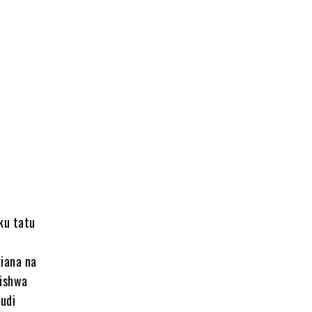
ku tatu
kiana na
mishwa
hudi