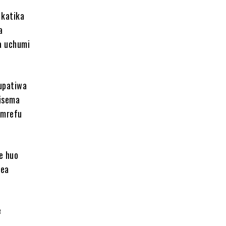
 katika
a
a uchumi
kupatiwa
kisema
 mrefu
e huo
zea
e