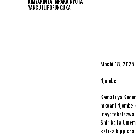
KIMYAKIMYA, MPAKA NYOTA
YANGU ILIPOFUNGUKA
Machi 18, 2025
Njombe
Kamati ya Kudum
mkoani Njombe kw
inayotekelezwa n
Shirika la Umem
katika kijiji c