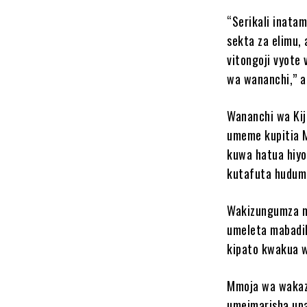
“Serikali inat
sekta za elimu,
vitongoji vyote
wa wananchi,” a
Wananchi wa Kij
umeme kupitia M
kuwa hatua hiy
kutafuta hudum
Wakizungumza m
umeleta mabadil
kipato kwakua w
Mmoja wa wakazi
umeimarisha upa