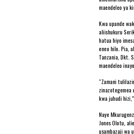
maendeleo ya kiu
Kwa upande wak
aliishukuru Ser
hatua hiyo imes
eneo hilo. Pia,
Tanzania, Dkt. 
maendeleo inayo
“Zamani tulilaz
zinazotegemea u
kwa juhudi hizi
Naye Mkurugenzi 
Jones Olotu, ali
usambazaji wa u