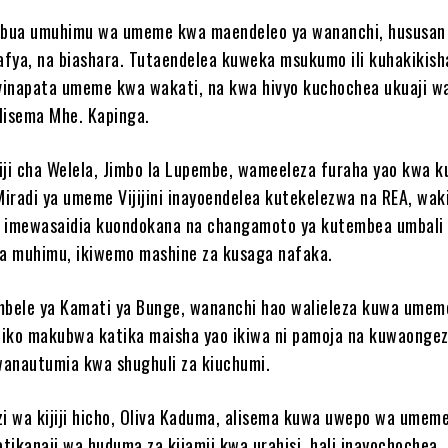
ambua umuhimu wa umeme kwa maendeleo ya wananchi, hususan
 afya, na biashara. Tutaendelea kuweka msukumo ili kuhakikish
 vinapata umeme kwa wakati, na kwa hivyo kuchochea ukuaji w
lisema Mhe. Kapinga.
iji cha Welela, Jimbo la Lupembe, wameeleza furaha yao kwa 
iradi ya umeme Vijijini inayoendelea kutekelezwa na REA, wa
o imewasaidia kuondokana na changamoto ya kutembea umbali
a muhimu, ikiwemo mashine za kusaga nafaka.
bele ya Kamati ya Bunge, wananchi hao walieleza kuwa umem
iko makubwa katika maisha yao ikiwa ni pamoja na kuwaonge
anautumia kwa shughuli za kiuchumi.
 wa kijiji hicho, Oliva Kaduma, alisema kuwa uwepo wa umem
tikanaji wa huduma za kijamii kwa urahisi, hali inayochochea