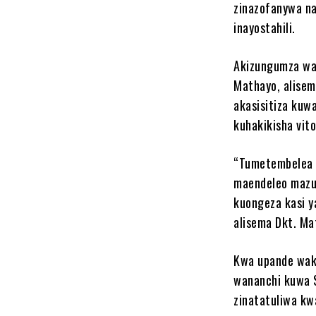
zinazofanywa na
inayostahili.
Akizungumza wak
Mathayo, alisem
akasisitiza kuwa
kuhakikisha vito
“Tumetembelea v
maendeleo mazur
kuongeza kasi y
alisema Dkt. Ma
Kwa upande wake
wananchi kuwa S
zinatatuliwa kw