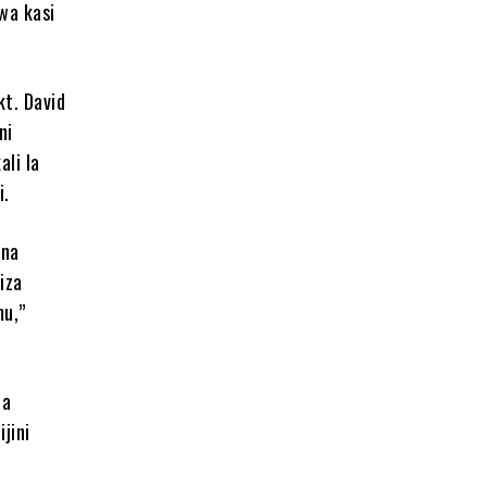
wa kasi
kt. David
ni
ali la
i.
ona
iza
mu,”
ia
jini