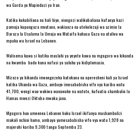
wa Garda ya Mapinduzi ya Iran.
Katika kukabiliana na hali hiyo, viongozi walikubaliana kufanya kazi
pamoja kupunguza mvutano, wakianza na utekelezaji wa azimio la
Baraza la Usalama la Umoja wa Mataifa kuhusu Gaza na utulivu wa
mpaka wa Israel na Lebanon.
Walisema kuwa si katika maslahi ya yeyote kuwa na mgogoro wa kikanda
na kwamba bado kuna nafasi ya suluhu ya kidiplomasia.
Mizozo ya kikanda imeongezeka kutokana na operesheni kali ya Israel
katika Ukanda wa Gaza, ambayo imesababisha vifo vya karibu watu
41,700, wengi wao wakiwa wanawake na watoto, kufuatia shambulio la
Hamas mwezi Oktoba mwaka jana.
Mgogoro huo umeenea Lebanon huku Israel ikifanya mashambulizi
makali nchini humo, ambayo yamesababisha vifo vya watu 1,928 na
majeruhi karibu 9,300 tangu Septemba 23.