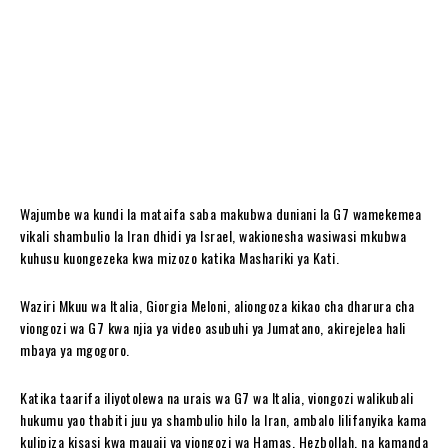
Wajumbe wa kundi la mataifa saba makubwa duniani la G7 wamekemea
vikali shambulio la Iran dhidi ya Israel, wakionesha wasiwasi mkubwa
kuhusu kuongezeka kwa mizozo katika Mashariki ya Kati.
Waziri Mkuu wa Italia, Giorgia Meloni, aliongoza kikao cha dharura cha
viongozi wa G7 kwa njia ya video asubuhi ya Jumatano, akirejelea hali
mbaya ya mgogoro.
Katika taarifa iliyotolewa na urais wa G7 wa Italia, viongozi walikubali
hukumu yao thabiti juu ya shambulio hilo la Iran, ambalo lilifanyika kama
kulipiza kisasi kwa mauaji ya viongozi wa Hamas, Hezbollah, na kamanda