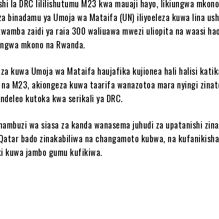
eshi la DRC lililishutumu M23 kwa mauaji hayo, likiungwa mkono
 za binadamu ya Umoja wa Mataifa (UN) iliyoeleza kuwa lina us
wamba zaidi ya raia 300 waliuawa mwezi uliopita na waasi ha
ngwa mkono na Rwanda.
za kuwa Umoja wa Mataifa haujafika kujionea hali halisi kati
 na M23, akiongeza kuwa taarifa wanazotoa mara nyingi zina
ndeleo kutoka kwa serikali ya DRC.
hambuzi wa siasa za kanda wanasema juhudi za upatanishi zin
Qatar bado zinakabiliwa na changamoto kubwa, na kufanikisha
i kuwa jambo gumu kufikiwa.