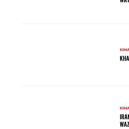
KIM
KHA
KIM
IRA
WAZ