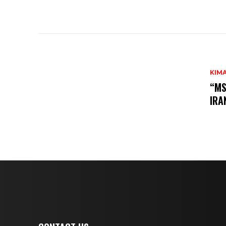
KIM
“MS
IRA