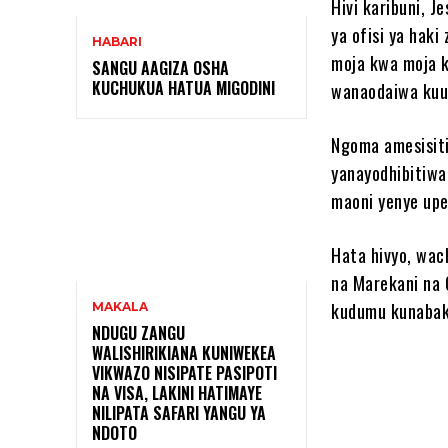
Hivi karibuni, J
ya ofisi ya haki
HABARI
moja kwa moja k
SANGU AAGIZA OSHA
KUCHUKUA HATUA MIGODINI ‎
wanaodaiwa kuu
Ngoma amesisiti
yanayodhibitiwa
maoni yenye upe
Hata hivyo, wac
na Marekani na 
kudumu kunabak
MAKALA
NDUGU ZANGU
WALISHIRIKIANA KUNIWEKEA
VIKWAZO NISIPATE PASIPOTI
NA VISA, LAKINI HATIMAYE
NILIPATA SAFARI YANGU YA
NDOTO