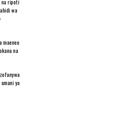
 na ripoti
hahidi wa
o
ka maeneo
tokana na
azofanywa
 amani ya