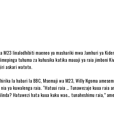
e
wa M23 linalodhibiti maeneo ya mashariki mwa Jamhuri ya Kide
limepinga tuhuma za kuhusika katika mauaji ya raia jimboni Ki
iri askari watoto.
hirika la habari la BBC, Msemaji wa M23, Willy Ngoma amese
na nia ya kuwalenga raia. “Hatuui raia … Tunawezaje kuua raia 
linda? Hatuwezi hata kuua kuku wao… tunaheshimu raia,” am