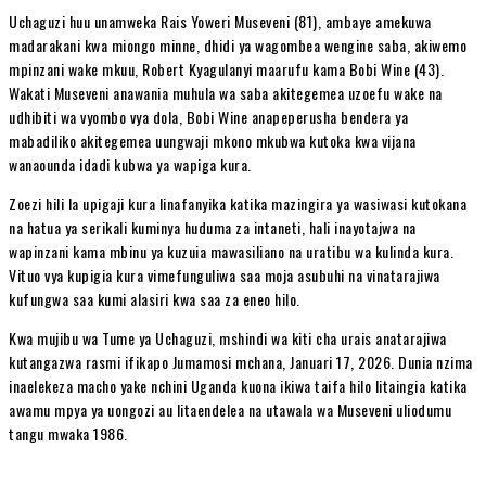
Uchaguzi huu unamweka Rais Yoweri Museveni (81), ambaye amekuwa
madarakani kwa miongo minne, dhidi ya wagombea wengine saba, akiwemo
mpinzani wake mkuu, Robert Kyagulanyi maarufu kama Bobi Wine (43).
Wakati Museveni anawania muhula wa saba akitegemea uzoefu wake na
udhibiti wa vyombo vya dola, Bobi Wine anapeperusha bendera ya
mabadiliko akitegemea uungwaji mkono mkubwa kutoka kwa vijana
wanaounda idadi kubwa ya wapiga kura.
Zoezi hili la upigaji kura linafanyika katika mazingira ya wasiwasi kutokana
na hatua ya serikali kuminya huduma za intaneti, hali inayotajwa na
wapinzani kama mbinu ya kuzuia mawasiliano na uratibu wa kulinda kura.
Vituo vya kupigia kura vimefunguliwa saa moja asubuhi na vinatarajiwa
kufungwa saa kumi alasiri kwa saa za eneo hilo.
Kwa mujibu wa Tume ya Uchaguzi, mshindi wa kiti cha urais anatarajiwa
kutangazwa rasmi ifikapo Jumamosi mchana, Januari 17, 2026. Dunia nzima
inaelekeza macho yake nchini Uganda kuona ikiwa taifa hilo litaingia katika
awamu mpya ya uongozi au litaendelea na utawala wa Museveni uliodumu
tangu mwaka 1986.