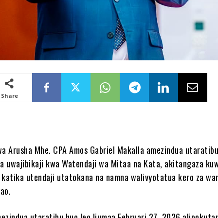
Share
a Arusha Mhe. CPA Amos Gabriel Makalla amezindua utaratib
 na uwajibikaji kwa Watendaji wa Mitaa na Kata, akitangaza ku
 katika utendaji utatokana na namna walivyotatua kero za wa
ao.
ezindua utaratibu huo leo Ijumaa Februari 27, 2026 alipokuta