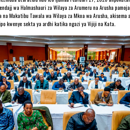
endajj wa Halmashauri za Wilaya za Arumeru na Arusha pamoja
 na Makatibu Tawala wa Wilaya za Mkoa wa Arusha, akisema a
po kwenye sekta ya ardhi katika ngazi ya Vijiji na Kata.