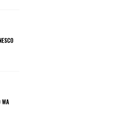
ANESCO
O WA