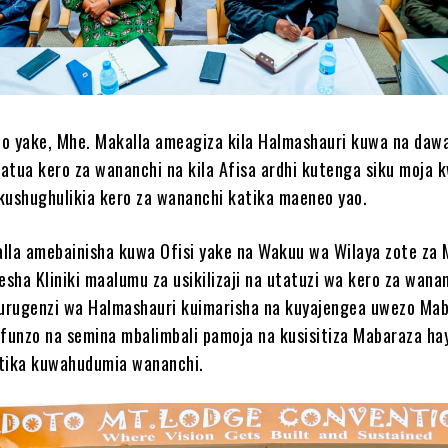
o yake, Mhe. Makalla ameagiza kila Halmashauri kuwa na dawa
tatua kero za wananchi na kila Afisa ardhi kutenga siku moja k
a kushughulikia kero za wananchi katika maeneo yao.
lla amebainisha kuwa Ofisi yake na Wakuu wa Wilaya zote za
sha Kliniki maalumu za usikilizaji na utatuzi wa kero za wanan
urugenzi wa Halmashauri kuimarisha na kuyajengea uwezo Mab
afunzo na semina mbalimbali pamoja na kusisitiza Mabaraza ha
atika kuwahudumia wananchi.