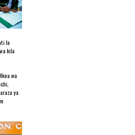
ti la
wa kila
 Mkoa wa
chi,
araza ya
yo