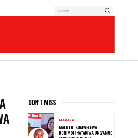
search
WA
DON'T MISS
WA
MAKALA
MALOTO: KUMWELEWA
NCHIMBI INATAKIWA UNG’AMUE