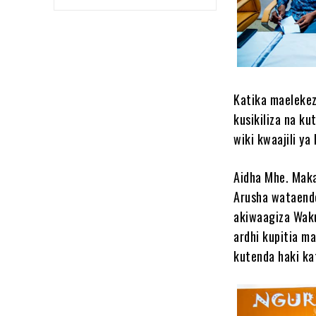
Katika maelekez
kusikiliza na ku
wiki kwaajili y
Aidha Mhe. Maka
Arusha wataende
akiwaagiza Wak
ardhi kupitia m
kutenda haki k