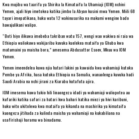
Kwa mujibu wa taarifa ya Shirika la Kimataifa la Uhamiaji (IOM) nchini
Yemen, ajali hiyo imetokea katika jimbo la Abyan kusini mwa Yemen. Miili 68
tayari imepatikana, huku watu 12 wakinusurika na makumi wengine bado
hawajulikani walipo.
“Boti hiyo ilikuwa imebeba takriban watu 157, wengi wao wakiwa ni raia wa
Ethiopia waliokuwa wakijaribu kuvuka kuelekea mataifa ya Ghuba kwa
matumaini ya maisha bora,” amesema Abdusattor Esoev, Mkuu wa IOM
Yemen.
Yemen imeendelea kuwa njia hatari lakini ya kawaida kwa wahamiaji kutoka
Pembe ya Afrika, hasa kutoka Ethiopia na Somalia, wanaolenga kuvuka hadi
Saudi Arabia na nchi jirani za Kiarabu kutafuta ajira.
IOM imesema kuwa tukio hili linaongeza idadi ya wahamiaji waliopotea au
kufariki katika safari za hatari kwa bahari katika miezi ya hivi karibuni,
huku wito ukitolewa kwa mataifa ya kikanda na mashirika ya kimataifa
kuongeza jitihada za kulinda maisha ya wahamiaji na kukabiliana na
usafirishaji haramu wa binadamu.