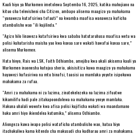
Kauli hiyo ya Murkomen imetolewa Septemba 16, 2025, katika mahojiano na
kituo cha televisheni cha Citizen, ambapo alisema maagizo ya mahakama
“yanaweza kutafsiriwa tofauti” na kwamba maafisa wanaweza kuficha
utambulisho wao “ili kujilinda.”
“Agizo hilo linaweza kutafsiriwa kwa sababu hatutaruhusu maafisa wetu wa
polisi kuhatarisha maisha yao kwa kuvaa sare wakati hawafai kuvaa sare,”
alisema Murkomen.
Hata hivyo, Rais wa LSK, Faith Odhiambo, amejibu kwa ukali akisema kauli ya
Murkomen inaonesha kutojua sheria, akisisitiza kuwa maagizo ya mahakama
hayawezi kufasiriwa na mtu binafsi, taasisi au mamlaka yoyote isipokuwa
mahakama za rufaa.
“Amri za mahakama ni za lazima, zinatekelezeka na lazima zifuatwe
kikamilifu hadi pale zitakapoondolewa na mahakama yenye mamlaka.
Hakuna uhalali wowote kwa afisa polisi kujificha wakati wa maandamano
huku amri hiyo ikiendelea kutumika,” alisema Odhiambo.
Aliongeza kuwa iwapo polisi wataficha utambulisho wao, hatua hiyo
itachukuliwa kama kitendo cha makusudi cha kudharau amri za mahakama.