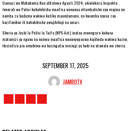
Uamuzi wa Mahakama Kuu ulitolewa Agosti 2024, ukielekeza Inspekta
Jenerali wa Polisi kuhakikisha maafisa wanavaa vitambulisho vya majina na
namba za huduma wakiwa katika maandamano, na kwamba nyuso zao
hazifunikwi ili kuhakikisha uwajibikaji na uwazi.
Sheria ya Jeshi la Polisi la Taifa (NPS Act) inatoa mwongozo kuhusu
matumizi ya nguvu na namna maafisa wanavyopaswa kujilinda wakiwa kazini,
ikisisitiza pia umuhimu wa kuzingatia misingi ya haki na utawala wa sheria.
SEPTEMBER 17, 2025
JAMBOTV