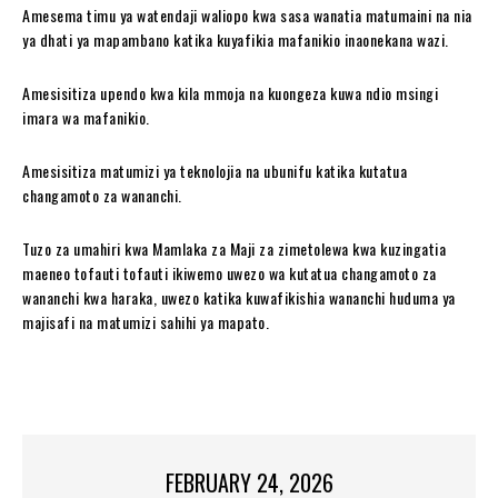
Amesema timu ya watendaji waliopo kwa sasa wanatia matumaini na nia
ya dhati ya mapambano katika kuyafikia mafanikio inaonekana wazi.
Amesisitiza upendo kwa kila mmoja na kuongeza kuwa ndio msingi
imara wa mafanikio.
Amesisitiza matumizi ya teknolojia na ubunifu katika kutatua
changamoto za wananchi.
Tuzo za umahiri kwa Mamlaka za Maji za zimetolewa kwa kuzingatia
maeneo tofauti tofauti ikiwemo uwezo wa kutatua changamoto za
wananchi kwa haraka, uwezo katika kuwafikishia wananchi huduma ya
majisafi na matumizi sahihi ya mapato.
FEBRUARY 24, 2026