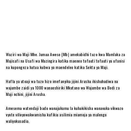
Waziri wa Maji Mhe. Jumaa Aweso (Mb) amekabidhi tuzo kwa Mamlaka za
Majisafi na Usafi wa Mazingira katika maeneo tofauti tofauti ya ufanisi
na kupongeza hatua kubwa ya maendeleo katika Sekta ya Maji.
Hafla ya utoaji wa tuzo hizo imefanyika jijini Arusha ikishuhudiwa na
wajumbe zaidi ya 1000 wanaoshiriki Mkutano wa Wajumbe wa Bodi za
Maji nchini, jijini Arusha.
Amesema watendaji bado wanajukumu la kuhakikisha wanavuka vikwazo
vyote vilivyowakwamisha kufikia asilimia miamoja ya malengo
waliyokusudia.