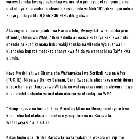
vinavyotumika kwenye ushushaji wa mafuta jamii ya petroli pamoja na
mafuta ya kula ambapo alisema kuwa jumla ya Meli 161 zilizoingia nchini
zenye jumla ya lita 9,955,936,919 zilikaguliwa.
Akizungumza na wajumbe wa Baraza hilo, Mwenyekiti wake ambaye ni
Mtendaji Mkuu wa WMA, Alban Kihulla aliwaasa kufanya kazi kwa bidii,
upendo na kushikamana huku wakijiepusha na vitendo vya rushwa ili
kuendelea kupata matokeo chanya kwa faida ya wananchi na Taifa kwa
ujumla.
Naye Mwakilishi wa Chama cha Wafanyakazi wa Serikali Kuu na Afya
(TUGHE), Mkoa wa Dar es Salaam, Sara Rwezaula alipongeza ushirikiano
uliopo baina ya Uongozi wa Wakala na wafanyakazi ambao alisema ndiyo
hasa ulioleta chachu ya matokeo chanya ya utendaji wa WMA.
“Nampongeza na kumshukuru Mtendaji Mkuu na Menejimenti yote kwa
kuendelea kutekeleza maelekezo yanayotolewa na Baraza la
Wafanyakazi,” alisisitiza.
Kikao hicho cha 36 cha Baraza la Wafanyakazi la Wakala wa Vipimo