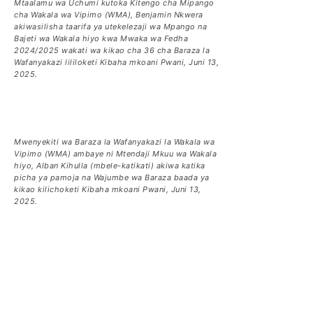
Mtaalamu wa Uchumi kutoka Kitengo cha Mipango
cha Wakala wa Vipimo (WMA), Benjamin Nkwera
akiwasilisha taarifa ya utekelezaji wa Mpango na
Bajeti wa Wakala hiyo kwa Mwaka wa Fedha
2024/2025 wakati wa kikao cha 36 cha Baraza la
Wafanyakazi lililoketi Kibaha mkoani Pwani, Juni 13,
2025.
Mwenyekiti wa Baraza la Wafanyakazi la Wakala wa
Vipimo (WMA) ambaye ni Mtendaji Mkuu wa Wakala
hiyo, Alban Kihulla (mbele-katikati) akiwa katika
picha ya pamoja na Wajumbe wa Baraza baada ya
kikao kilichoketi Kibaha mkoani Pwani, Juni 13,
2025.