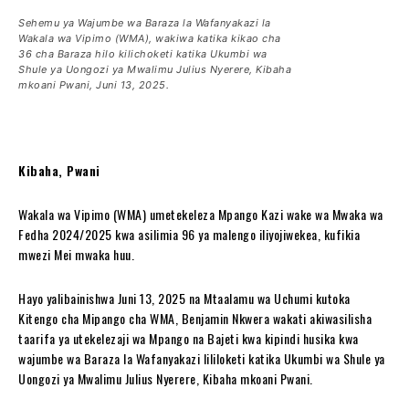
Sehemu ya Wajumbe wa Baraza la Wafanyakazi la
Wakala wa Vipimo (WMA), wakiwa katika kikao cha
36 cha Baraza hilo kilichoketi katika Ukumbi wa
Shule ya Uongozi ya Mwalimu Julius Nyerere, Kibaha
mkoani Pwani, Juni 13, 2025.
Kibaha, Pwani
Wakala wa Vipimo (WMA) umetekeleza Mpango Kazi wake wa Mwaka wa
Fedha 2024/2025 kwa asilimia 96 ya malengo iliyojiwekea, kufikia
mwezi Mei mwaka huu.
Hayo yalibainishwa Juni 13, 2025 na Mtaalamu wa Uchumi kutoka
Kitengo cha Mipango cha WMA, Benjamin Nkwera wakati akiwasilisha
taarifa ya utekelezaji wa Mpango na Bajeti kwa kipindi husika kwa
wajumbe wa Baraza la Wafanyakazi lililoketi katika Ukumbi wa Shule ya
Uongozi ya Mwalimu Julius Nyerere, Kibaha mkoani Pwani.