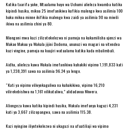
Katika taarifa yake, Mtaalamu huyo wa Uchumi alieleza kwamba katika
kipindi husika, mikoa 25 imefanikiwa kufikia malengo kwa asilimia 100
huku mikoa minne ikifikia malengo kwa zaidi ya asilimia 90 na miwili
ikiwa na asilimia chini ya 80.
Miongoni mwa kazi zilizotekelezwa ni pamoja na kukamilisha ujenzi wa
Makao Makuu ya Wakala jijini Dodoma, ununuzi wa magari na vitendea
kazi vingine, pamoja na kuajiri wataalamu katika kada mbalimbali.
Aidha, alieleza kuwa Wakala imefanikiwa kuhakiki vipimo 1,191,833 kati
ya 1,238,391 sawa na asilimia 96.24 ya lengo.
“Kati ya vipimo vilivyokaguliwa na kuhakikiwa, vipimo 16,210
vilirekebishwa na 1,161 vilikataliwa,” alidadavua Nkwera.
Aliongeza kuwa katika kipindi husika, Wakala imefanya kaguzi 4,231
kati ya 3,667 zilizopangwa, sawa na asilimia 115.38.
Kazi nyingine iliyotekelezwa ni ukaguzi na ufuatiliaji wa vipimo