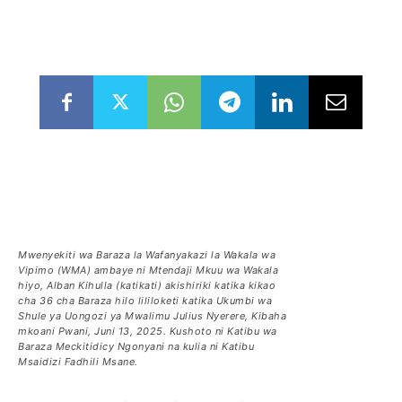
Mwenyekiti wa Baraza la Wafanyakazi la Wakala wa
Vipimo (WMA) ambaye ni Mtendaji Mkuu wa Wakala
hiyo, Alban Kihulla (katikati) akishiriki katika kikao
cha 36 cha Baraza hilo lililoketi katika Ukumbi wa
Shule ya Uongozi ya Mwalimu Julius Nyerere, Kibaha
mkoani Pwani, Juni 13, 2025. Kushoto ni Katibu wa
Baraza Meckitidicy Ngonyani na kulia ni Katibu
Msaidizi Fadhili Msane.