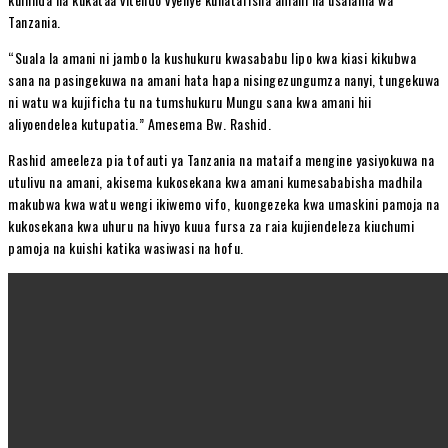
Tanzania.
“Suala la amani ni jambo la kushukuru kwasababu lipo kwa kiasi kikubwa
sana na pasingekuwa na amani hata hapa nisingezungumza nanyi, tungekuwa
ni watu wa kujificha tu na tumshukuru Mungu sana kwa amani hii
aliyoendelea kutupatia.” Amesema Bw. Rashid.
Rashid ameeleza pia tofauti ya Tanzania na mataifa mengine yasiyokuwa na
utulivu na amani, akisema kukosekana kwa amani kumesababisha madhila
makubwa kwa watu wengi ikiwemo vifo, kuongezeka kwa umaskini pamoja na
kukosekana kwa uhuru na hivyo kuua fursa za raia kujiendeleza kiuchumi
pamoja na kuishi katika wasiwasi na hofu.