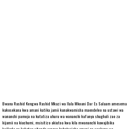
Bwana Rashid Kengwa Rashid Mkazi wa Ilala Mkoani Dar Es Salaam amesema
kukosekana kwa amani katika jamii kunakwamisha maendeleo na ustawi wa
wananchi pamoja na kutatiza uhuru wa wananchi kufanya shughuli zao za
kijamii na kiuchumi, msisitizo akiutoa kwa kila mwananchi kuwajibika
kuilinda na kukataa vitendo vyenye kuhatarisha amani na usalama wa