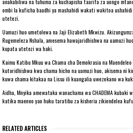
anakabiliwa na tuhuma za kuchapisha taarifa za uongo mtandao
ombi la kuficha baadhi ya mashahidi wakati wakitoa ushahidi
utetezi.
Uamuzi huo umetolewa na Jaji Elizabeth Mkwizu. Akizungumza
Rugemeleza Nshala, amesema hawajaridhishwa na uamuzi huo
kupata utetezi wa haki.
Kaimu Katibu Mkuu wa Chama cha Demokrasia na Maendeleo 
kutoridhishwa kwa chama hicho na uamuzi huo, akisema ni ki
kuwa chama kitakaa na Lissu ili kuangalia uwezekano wa kuk
Aidha, Mnyika amewataka wanachama wa CHADEMA kubaki wa
katika maeneo yao huku taratibu za kisheria zikiendelea kuf
RELATED ARTICLES