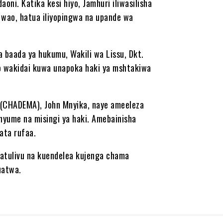
ni. Katika kesi hiyo, Jamhuri iliwasilisha
 wao, hatua iliyopingwa na upande wa
 baada ya hukumu, Wakili wa Lissu, Dkt.
 wakidai kuwa unapoka haki ya mshtakiwa
(CHADEMA), John Mnyika, naye ameeleza
nyume na misingi ya haki. Amebainisha
ata rufaa.
tulivu na kuendelea kujenga chama
uatwa.